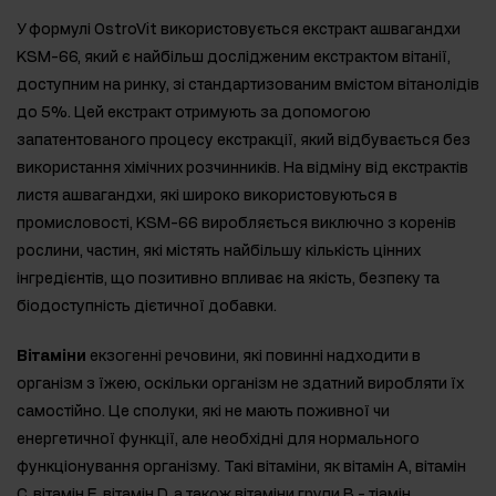
У формулі OstroVit використовується екстракт ашвагандхи
KSM-66, який є найбільш дослідженим екстрактом вітанії,
доступним на ринку, зі стандартизованим вмістом вітанолідів
до 5%. Цей екстракт отримують за допомогою
запатентованого процесу екстракції, який відбувається без
використання хімічних розчинників. На відміну від екстрактів
листя ашвагандхи, які широко використовуються в
промисловості, KSM-66 виробляється виключно з коренів
рослини, частин, які містять найбільшу кількість цінних
інгредієнтів, що позитивно впливає на якість, безпеку та
біодоступність дієтичної добавки.
Вітаміни
екзогенні речовини, які повинні надходити в
організм з їжею, оскільки організм не здатний виробляти їх
самостійно. Це сполуки, які не мають поживної чи
енергетичної функції, але необхідні для нормального
функціонування організму. Такі вітаміни, як вітамін А, вітамін
С, вітамін Е, вітамін D, а також вітаміни групи В - тіамін,