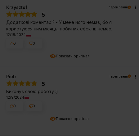
Krzysztof
перевірений
5
Додаткові коментарі? - У мене його немає, бо я
користуюся ним місяць, побічних ефектів немає.
12/18/2024
0
0
Показати оригінал
Piotr
перевірений
5
Виконує свою роботу :)
12/9/2024
0
0
Показати оригінал
перевірений