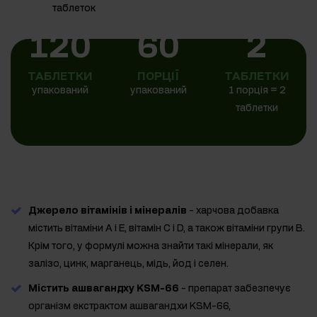
120
60
2
ТАБЛЕТКИ
ПОРЦІЇ
ТАБЛЕТКИ
упакований
упакований
1 порція = 2
таблетки
Джерело вітамінів і мінералів
- харчова добавка
містить вітаміни А і Е, вітамін С і D, а також вітаміни групи В.
Крім того, у формулі можна знайти такі мінерали, як
залізо, цинк, марганець, мідь, йод і селен.
Містить ашвагандху KSM-66
- препарат забезпечує
організм екстрактом ашвагандхи KSM-66,