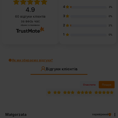
4
3%
4.9
3
60
відгуки клієнтів
0%
за весь час
2
зібрано та перевірено
2%
1
0%
Як ми збираємо відгуки?
Відгуки клієнтів
Очистити
Пошук
Małgorzata
перевірений