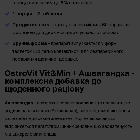
стандартизованим до 5% вітанолідів.
1 порція = 2 таблетки.
Продуктивність
- одна упаковка містить 60 порцій, що
достатньо для двох місяців регулярного прийому.
Зручна форма
- препарат випускається у формі
таблеток, що легко ковтаються, для безперебійного
постачання дієтичної добавки.
OstroVit Vit&Min + Ашвагандха -
комплексна добавка до
щоденного раціону
Ашвагандха
- екстракт з кореня рослини, що належить до
родини пасльонових (Solanaceae), також відомої як вітанія
млява або індійський женьшень. Корінь ашвагандхи
відрізняється багатством цінних речовин, що забезпечують
м.в. джерело вітанолідів.