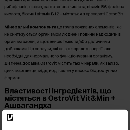
рибофлавін, ніацин, пантотенова кислота, вітамін В6, фолієва
кислота, біотин і вітамін В12 - містяться в препараті ОстроВіт.
Мінеральні компоненти
це група поживних елементів, які
не синтезуються організмом людини і повинні надходити в
організм ззовні, з щоденною їжею та/або дієтичними
добавками. Це сполуки, які не є джерелом енергії, але
необхідні для нормального функціонування організму.
Дієтична добавка OstroVit містить такі мінерали, як залізо,
цинк, марганець, мідь, йод і селен у високо біодоступних
формах.
Властивості інгредієнтів, що
містяться в OstroVit Vit&Min +
Ашвагандха
Вітамін А
допомагає підтримувати нормальний зір, в свою
чергу
вітамін С
підтримує належне вироблення колагену