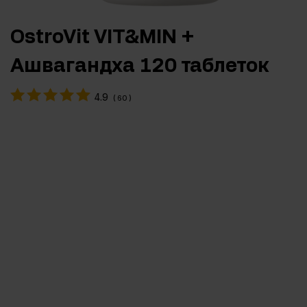
OstroVit VIT&MIN +
Ашвагандха 120 таблеток
4.9
(
60
)