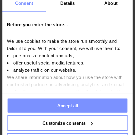
Consent
Details
About
для оптимального функціонування кровоносних судин,
кісток, хрящів, зубів, ясен та шкіри.
Вітамін D
допомагає
підтримувати здоров'я кісток і зубів та належну роботу
Before you enter the store...
м'язів, а також
вітамін Е
підтримує захист клітин від
окислювального стресу.
Вітаміни групи В
, такі як тіамін і
We use cookies to make the store run smoothly and
рибофлавін допомагають зменшити відчуття втоми і втоми, в
tailor it to you. With your consent, we will use them to:
той час як
мідь
допомагає підтримувати правильну
personalize content and ads,
пігментацію шкіри та волосся.
Марганець
допомагає у
offer useful social media features,
правильному формуванні сполучних тканин, тоді як
залізо
analyze traffic on our website.
підтримує підтримання оптимальної когнітивної функції.
Йод
We share information about how you use the store with
сприяє підтримці нормального енергетичного обміну,
селен
our trusted partners in advertising, analytics, and social
підтримує правильне функціонування щитовидної залози, а
media. These partners may combine this data with other
цинк
підтримує оптимальний синтез ДНК.
information you have provided to them or that they have
Accept all
collected when you use their services. Do you agree?
Customize consents
Спосіб використання