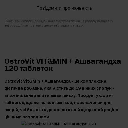
Повідомити про наявність
Включаючи сповіщення, ви погоджуєтеся тільки на разову відправку
інформації про повторну доступність цього товару.
OstroVit VIT&MIN + Ашвагандха
120 таблеток
OstroVit Vit&Min + Ашвагандха - це комплексна
дієтична добавка, яка містить до 19 цінних сполук -
вітаміни, мінерали та ашвагандху. Продукт у формі
таблеток, що легко ковтаються, призначений для
людей, які бажають доповнити свій щоденний раціон
цінними речовинами.