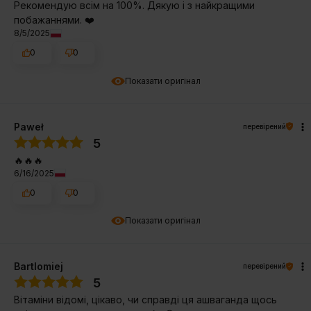
Рекомендую всім на 100%. Дякую і з найкращими
побажаннями. ❤️
8/5/2025
0
0
Показати оригінал
Paweł
перевірений
5
🔥🔥🔥
6/16/2025
0
0
Показати оригінал
Bartlomiej
перевірений
5
Вітаміни відомі, цікаво, чи справді ця ашваганда щось