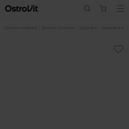
Головна сторінка
Дієтичні добавки
Здоров'я
Ашвагандха