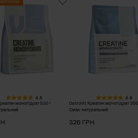
Бестселер
онів
4.8
4.8
Креатин моногідрат 500 г
OstroVit Креатин моногідрат 300
уральний
Смак
:
натуральний
РН
326 ГРН