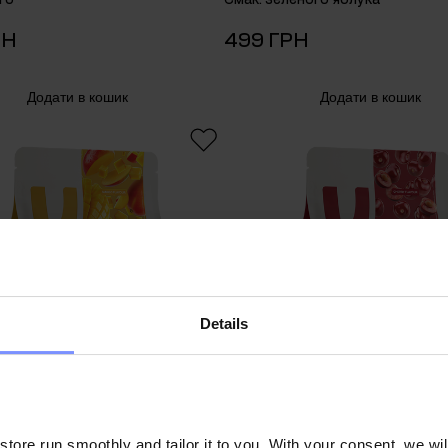
РН
499 ГРН
Додати в кошик
Додати в кошик
Details
ore run smoothly and tailor it to you. With your consent, we wil