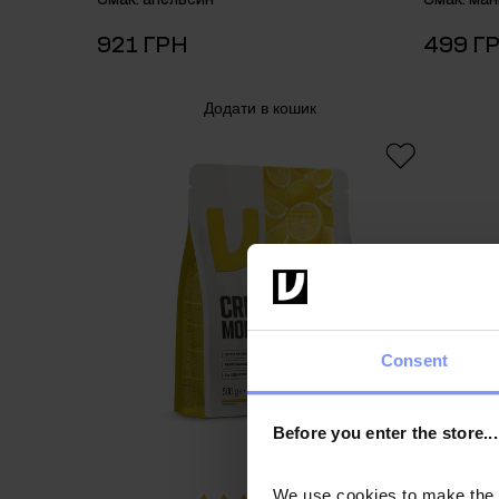
921 ГРН
499 Г
Додати в кошик
Consent
Before you enter the store...
We use cookies to make the st