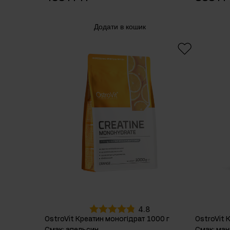
Додати в кошик
4.8
OstroVit Креатин моногідрат 1000 г
OstroVit 
Смак
:
апельсин
Смак
:
ман