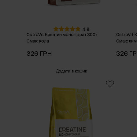
4.8
OstroVit Креатин моногідрат 300 г
OstroVit 
Смак
:
кола
Смак
:
лим
326 ГРН
326 Г
Додати в кошик