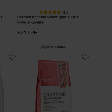
4.8
 г
OstroVit Креатин Mоногідрат 1000 г
Смак
:
вишневий
921 ГРН
Додати в кошик