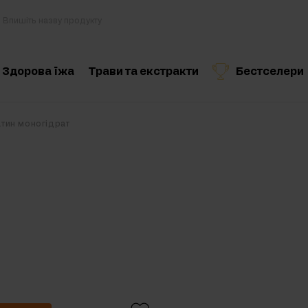
Здорова їжа
Трави та екстракти
Бестселери
Кулінарія та дієта
Рекомендований продукт
Рекомендований продукт
Рекоменд
тин моногідрат
Здорові перекуси
Горіхове масло
Напої
льні добавки
Для веганів
вальні комплекси
набора ваги