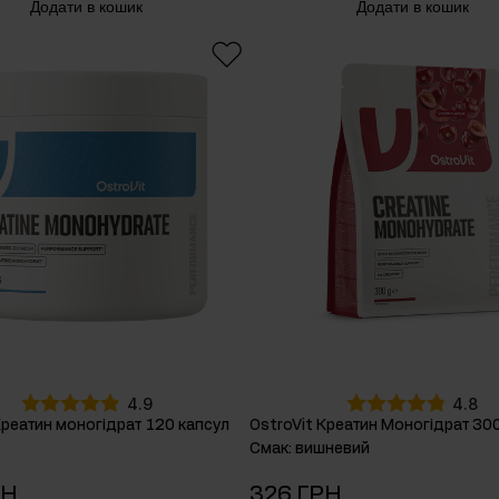
Додати в кошик
Додати в кошик
4.9
4.8
Креатин моногідрат 120 капсул
OstroVit Креатин Mоногідрат 300
Смак
:
вишневий
РН
326 ГРН