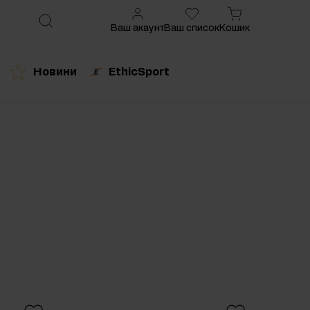
Ваш акаунт
Ваш список
Кошик
Новини
EthicSport
ований продукт