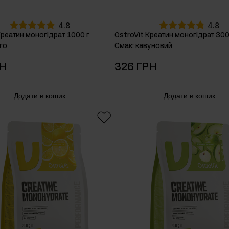
4.8
4.8
Креатин моногідрат 1000 г
OstroVit Креатин моногідрат 300
го
Смак
:
кавуновий
РН
326 ГРН
Додати в кошик
Додати в кошик