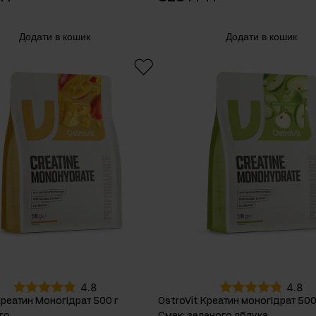
Додати в кошик
Додати в кошик
4.8
4.8
Креатин Mоногідрат 500 г
OstroVit Креатин моногідрат 500
го
Смак
:
зеленого яблука