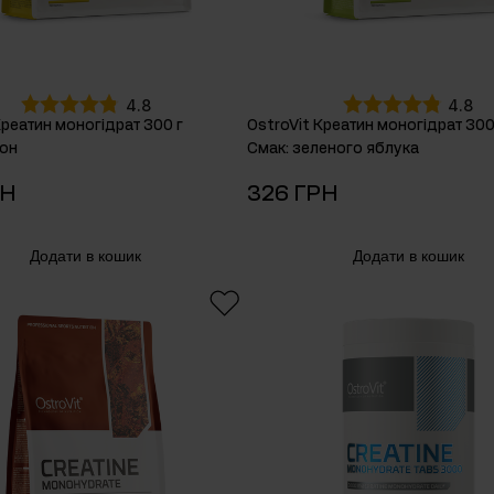
4.8
4.8
Креатин моногідрат 300 г
OstroVit Креатин моногідрат 300
он
Смак
:
зеленого яблука
РН
326 ГРН
Додати в кошик
Додати в кошик