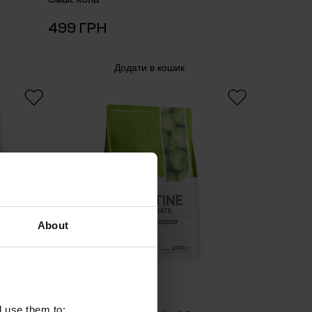
499 ГРН
Додати в кошик
About
l use them to: