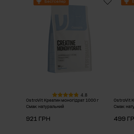
Бестселер
Препарати для сну
Вуглеводи
Здоров'я
Бустери горм
Вітаміни для веганів
4.8
OstroVit Креатин моногідрат 1000 г
OstroVit 
Смак
:
натуральний
Смак
:
нат
921 ГРН
499 Г