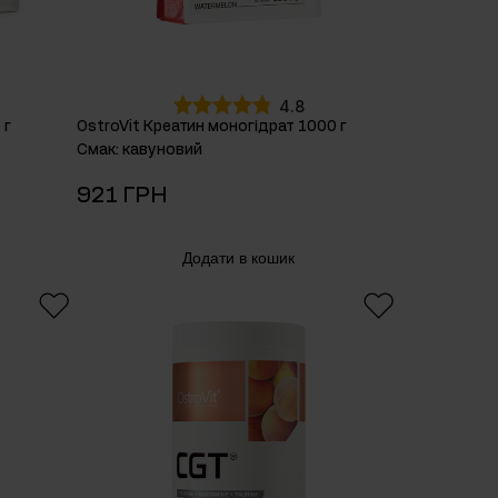
4.8
 г
OstroVit Креатин моногідрат 1000 г
Смак
:
кавуновий
921 ГРН
Додати в кошик