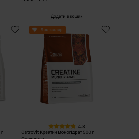
Додати в кошик
Бестселер
4.8
 г
OstroVit Креатин моногідрат 500 г
Смак
:
кола