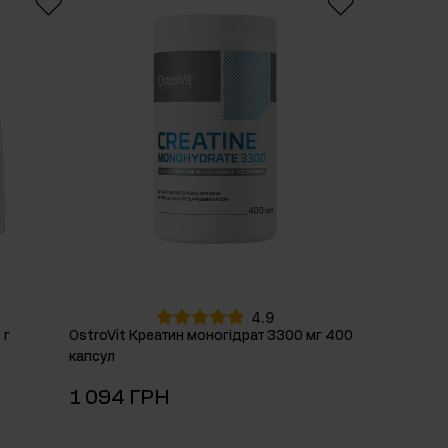
4.9
 г
OstroVit Креатин моногідрат 3300 мг 400
капсул
1 094 ГРН