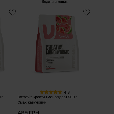
Додати в кошик
4.8
 г
OstroVit Креатин моногідрат 500 г
Смак
:
кавуновий
499 ГРН