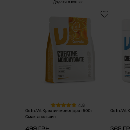
Додати в кошик
4.8
OstroVit Креатин моногідрат 500 г
OstroVit 
Смак
:
апельсин
499 ГРН
365 Г