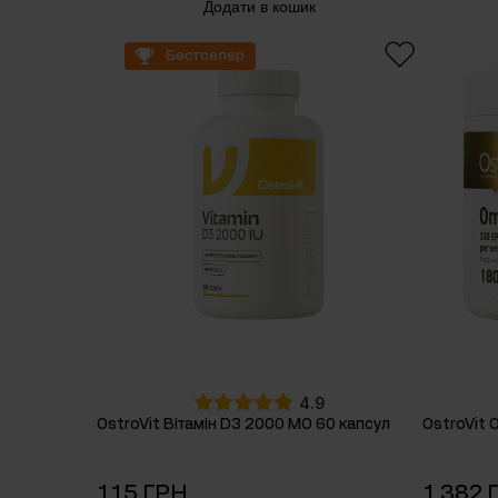
Додати в кошик
Бестселер
4.9
OstroVit Вітамін D3 2000 МО 60 капсул
OstroVit 
115 ГРН
1 382 