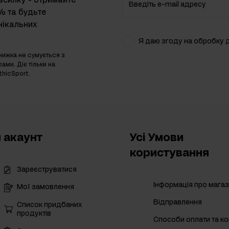
зсилку - отримайте
Введіть e-mail адресу
% та будьте
нікальних
Я даю згоду на обробку 
нижка не сумується з
ами. Діє тільки на
thicSport.
 акаунт
Усі Умови
користування
Зареєструватися
Інформація про мага
Мої замовлення
Відправлення
Список придбаних
продуктів
Способи оплати та ком