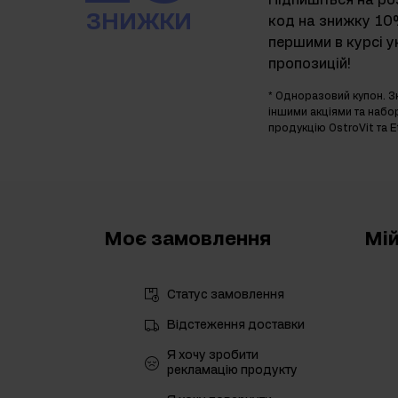
Підпишіться на ро
ЗНИЖКИ
код на знижку 10
першими в курсі у
пропозицій!
* Одноразовий купон. З
іншими акціями та набор
продукцію OstroVit та E
Моє замовлення
Мій
Статус замовлення
Відстеження доставки
Я хочу зробити
рекламацію продукту