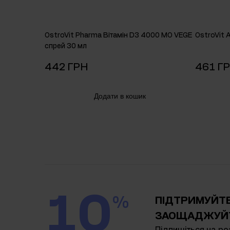
OstroVit Pharma Вітамін D3 4000 МО VEGE
OstroVit 
спрей 30 мл
442 ГРН
461 Г
Додати в кошик
10
%
ПІДТРИМУЙТЕ
ЗАОЩАДЖУЙТ