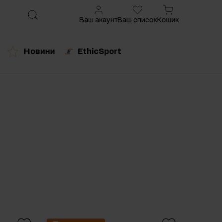
Ваш акаунт
Ваш список
Кошик
Новини
EthicSport
ований продукт