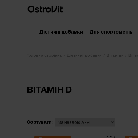
Дієтичні добавки
Для спортсменів
Адаптогени
Аксесуари
Головна сторінка
Дієтичні добавки
Вітаміни
Віта
Вітаміни
Амінокислоти
Мінерали
Креатин
ВІТАМІН D
Корисні жири
Протеїн
Дієта
Передтренува
Очищення організму
Післятрениру
Сортувати:
Вітаміни для суглобів
Добавки для 