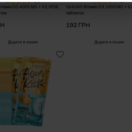
4.9
4.7
Вітамін D3 4000 МО + K2 VEGE
OstroVit Вітамін D3 1000 МО + К
ток
таблеток
РН
192 ГРН
Додати в кошик
Додати в кошик