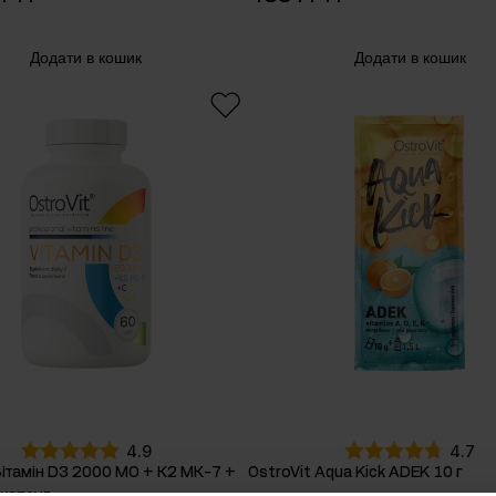
Додати в кошик
Додати в кошик
4.9
4.7
Вітамін D3 2000 МО + К2 МК-7 +
OstroVit Aqua Kick ADEK 10 г
 капсул