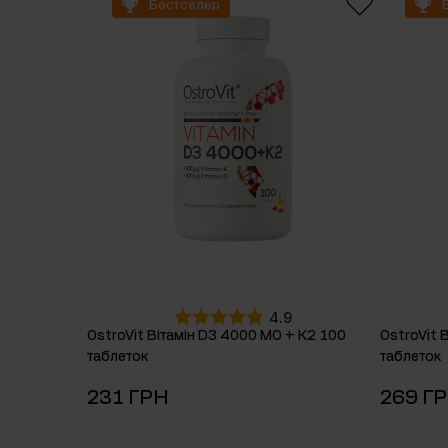
Бестселер
Препарати для сну
Вуглеводи
Здоров'я
Бустери горм
Вітаміни для веганів
4.9
OstroVit Вітамін D3 4000 МО + К2 100
OstroVit 
таблеток
таблеток
231 ГРН
269 Г