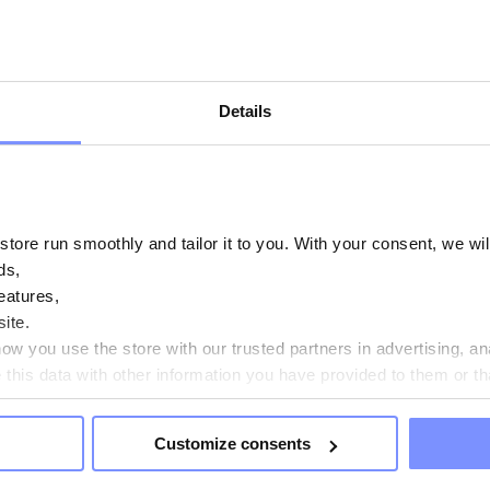
РН
31 ГРН
Додати в кошик
Додати в кошик
Details
ore run smoothly and tailor it to you. With your consent, we wil
ds,
eatures,
ite.
w you use the store with our trusted partners in advertising, an
his data with other information you have provided to them or th
ou agree?
Customize consents