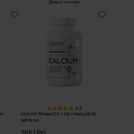
Додати в кошик
4.9
ул
OstroVit Вітамін D3 + К2 + Kальцій 90
таблеток
365 ГРН