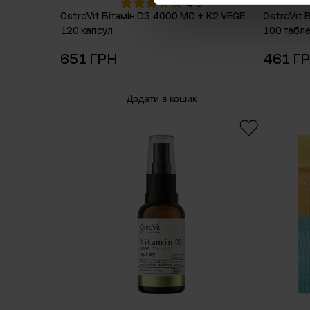
4.9
OstroVit Вітамін D3 4000 МО + K2 VEGE
OstroVit 
120 капсул
100 табле
651 ГРН
461 Г
Додати в кошик