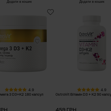
Додати в кошик
Додати в кошик
4.9
4.9
Омега 3 D3+K2 180 капсул
OstroVit Вітамін D3 + K2 90 капс
ГРН
459 ГРН