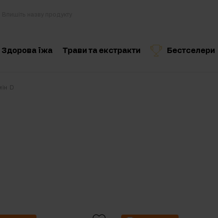
Здорова їжа
Трави та екстракти
Бестселери
Кулінарія та дієта
Рекомендований продукт
Рекомендований продукт
Рекоменд
мін D
Здорові перекуси
Горіхове масло
Напої
льні добавки
Для веганів
вальні комплекси
набора ваги