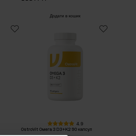
Додати в кошик
4.9
OstroVit Омега 3 D3+K2 90 капсул