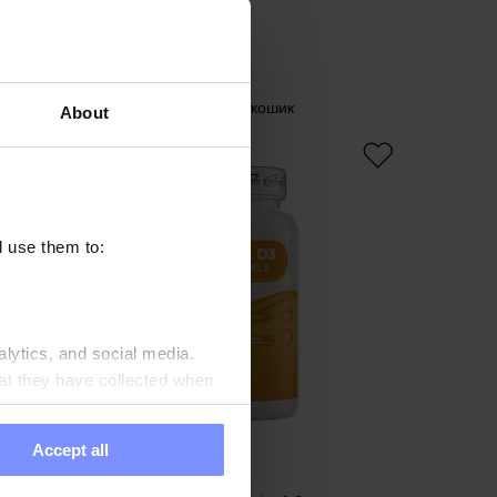
844 ГРН
Додати в кошик
About
l use them to:
alytics, and social media.
at they have collected when
Accept all