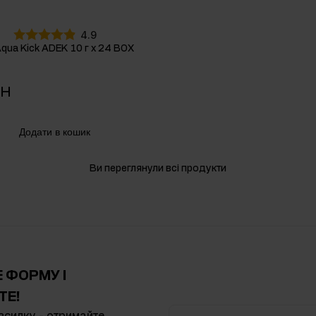
4.9
Aqua Kick ADEK 10 г х 24 BOX
РН
Додати в кошик
Ви переглянули всі продукти
 ФОРМУ І
Е!