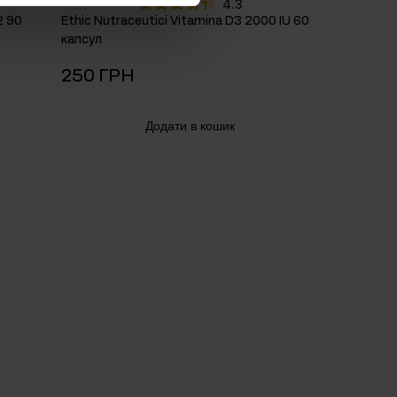
4.3
2 90
Ethic Nutraceutici Vitamina D3 2000 IU 60
капсул
250 ГРН
Додати в кошик