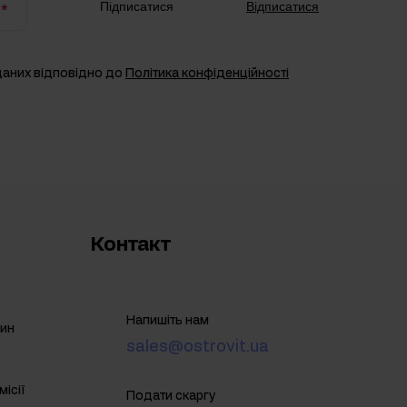
Підписатися
Відписатися
даних відповідно до
Політика конфіденційності
Контакт
Напишіть нам
зин
sales@ostrovit.ua
ісії
Подати скаргу