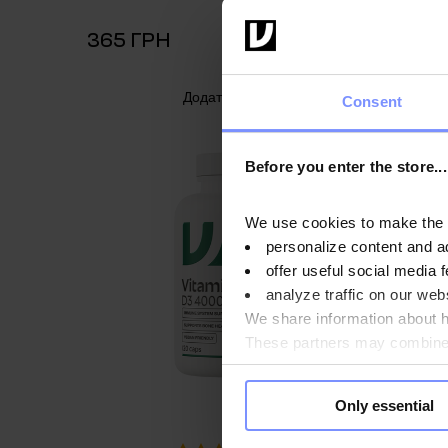
365 ГРН
365 Г
Додати в кошик
Consent
Before you enter the store...
We use cookies to make the st
personalize content and a
offer useful social media f
analyze traffic on our webs
We share information about ho
These partners may combine t
you use their services. Do y
Only essential