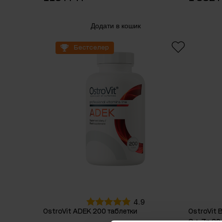
Додати в кошик
Бестселер
4.9
OstroVit ADEK 200 таблетки
OstroVit 
С + Zn 60