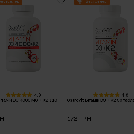
Бестселер
Бестселер
онів
4.9
4.8
Вітамін D3 4000 МО + К2 110
OstroVit Вітамін D3 + K2 90 табл
РН
173 ГРН