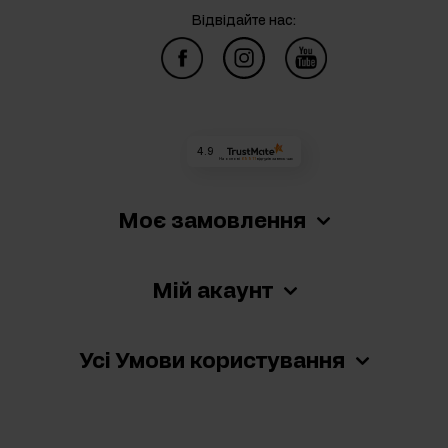
Відвідайте нас:
4.9
На основі
69 911
відгуків
за весь час
Моє замовлення
Мій акаунт
Усі Умови користування