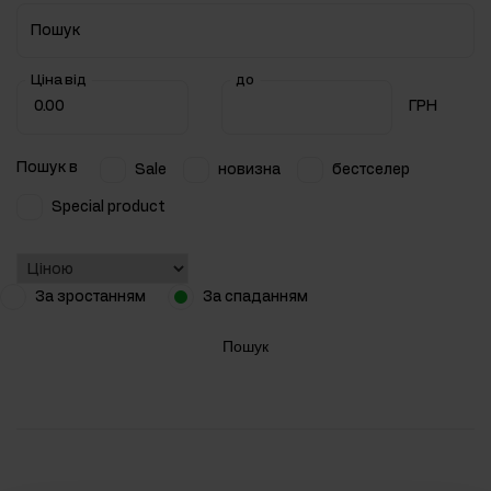
Пошук
Ціна від
до
ГРН
Пошук в
Sale
новизна
бестселер
Special product
За зростанням
За спаданням
Пошук