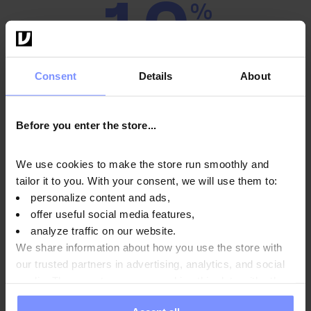
10
%
ЗНИЖКИ
Consent
Details
About
ПІДТРИМУЙТЕ ФОРМУ І ЗАОЩАДЖУЙТЕ!
Підпишіться на розсилку - отримайте код на знижку
Before you enter the store...
10% та будьте першими в курсі унікальних
пропозицій!
We use cookies to make the store run smoothly and
* Одноразовий купон. Знижка не сумується з іншими акціями та
tailor it to you. With your consent, we will use them to:
наборами. Діє тільки на продукцію OstroVit та EthicSport.
personalize content and ads,
offer useful social media features,
Введіть e-mail адресу
analyze traffic on our website.
We share information about how you use the store with
our trusted partners in advertising, analytics, and social
Підписатися
media. These partners may combine this data with other
information you have provided to them or that they have
Відписатися