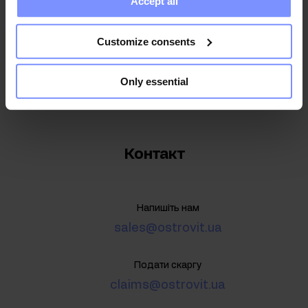
Accept all
collected when you use their services. Do you agree?
Я даю згоду на обробку даних відповідно до
Політика
Customize consents
конфіденційності
Only essential
Контакт
Напишіть нам
sales@ostrovit.ua
Подати скаргу
claims@ostrovit.ua