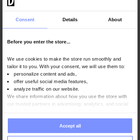
OstroVit Триптофан 200 г
Смак
:
натуральний
Consent
Details
About
770 ГРН
Додати в кошик
Before you enter the store...
Ви переглянули всі продукти
We use cookies to make the store run smoothly and
tailor it to you. With your consent, we will use them to:
personalize content and ads,
offer useful social media features,
analyze traffic on our website.
We share information about how you use the store with
our trusted partners in advertising, analytics, and social
10
media. These partners may combine this data with other
%
information you have provided to them or that they have
Accept all
collected when you use their services. Do you agree?