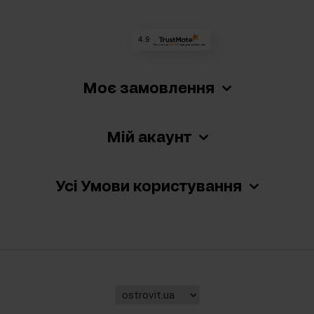
4.9
На основі
69 841
відгуків
за весь час
Моє замовлення
Мій акаунт
Усі Умови користування