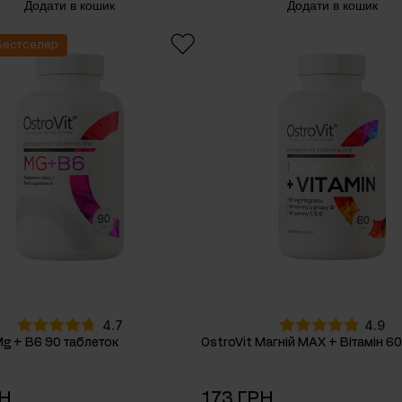
Додати в кошик
Додати в кошик
Бестселер
4.7
4.9
Mg + B6 90 таблеток
OstroVit Магній MAX + Вітамін 6
РН
173 ГРН