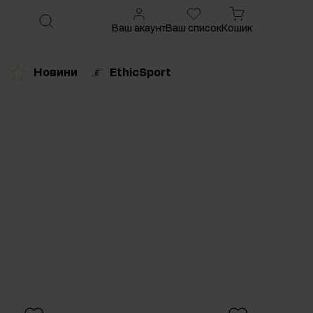
Ваш акаунт
Ваш список
Кошик
Новини
EthicSport
ований продукт