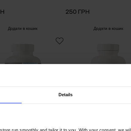
РН
250 ГРН
Додати в кошик
Додати в кошик
Details
ore run smoothly and tailor it to you. With your consent, we wil