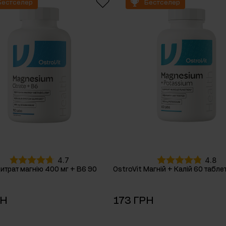
Бестселер
Бестселер
онів
4.7
4.8
цитрат магнію 400 мг + В6 90
OstroVit Магній + Калій 60 табле
РН
173 ГРН