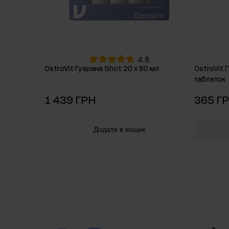
4.8
OstroVit Гуарана Shot 20 х 80 мл
OstroVit 
таблеток
1 439 ГРН
365 Г
Додати в кошик