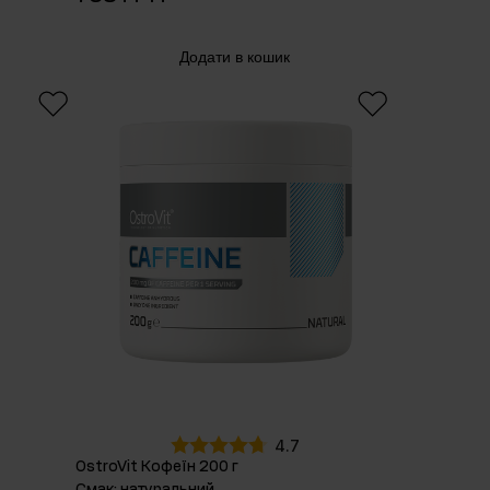
Додати в кошик
4.7
OstroVit Кофеїн 200 г
Смак
:
натуральний