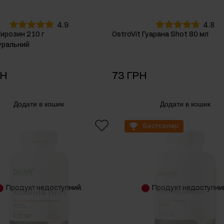
4.9
4.8
Тирозин 210 г
OstroVit Гуарана Shot 80 мл
уральний
РН
73 ГРН
Додати в кошик
Додати в кошик
Бестселер
Продукт недоступний.
Продукт недоступни