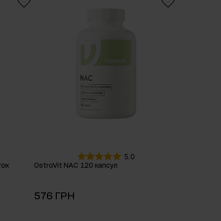
5.0
ток
OstroVit NAC 120 капсул
576 ГРН