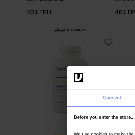
461 ГРН
461 Г
Додати в кошик
Consent
Before you enter the store...
We use cookies to make the st