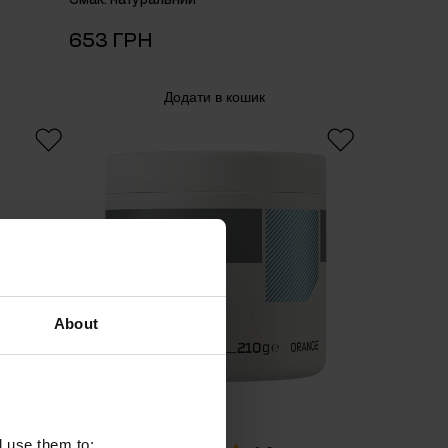
653 ГРН
Додати в кошик
About
l use them to: