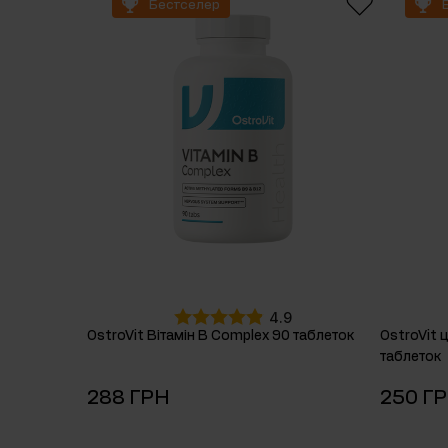
Бестселер
Препарати для сну
Вуглеводи
Здоров'я
Бустери горм
Вітаміни для веганів
4.9
OstroVit Вітамін В Complex 90 таблеток
OstroVit 
таблеток
288 ГРН
250 Г