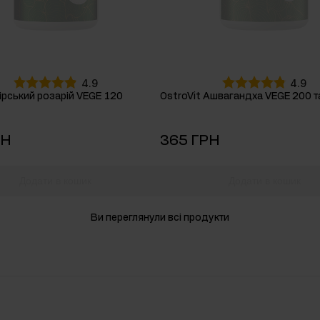
4.9
4.9
Гірський розарій VEGE 120
OstroVit Ашвагандха VEGE 200 т
РН
365 ГРН
Додати в кошик
Додати в кошик
Ви переглянули всі продукти