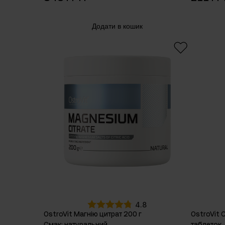
Додати в кошик
4.8
OstroVit Магнію цитрат 200 г
OstroVit 
Смак
:
натуральний
таблеток