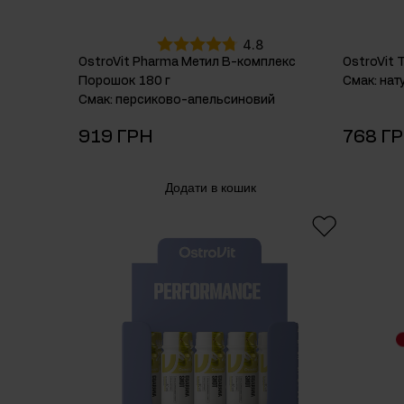
4.8
OstroVit Pharma Метил В-комплекс
OstroVit 
Порошок 180 г
Смак
:
нат
Смак
:
персиково-апельсиновий
919 ГРН
768 Г
Додати в кошик