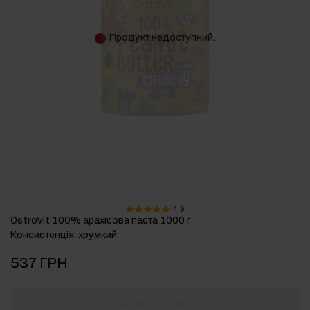
Продукт недоступний.
4.9
OstroVit 100% арахісова паста 1000 г
Консистенція
:
хрумкий
537 ГРН
Додати в кошик