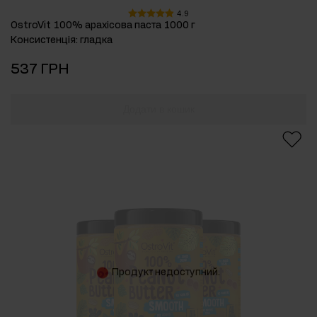
4.9
OstroVit 100% арахісова паста 1000 г
Консистенція
:
гладка
537 ГРН
Додати в кошик
Продукт недоступний.