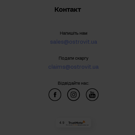
Контакт
Напишіть нам
sales@ostrovit.ua
Подати скаргу
claims@ostrovit.ua
Відвідайте нас:
4.9
На основі
69 894
відгуків
за весь час