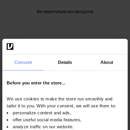
Ви переглянули всі продукти
10
Consent
Details
About
%
Before you enter the store...
ЗНИЖКИ
We use cookies to make the store run smoothly and
ПІДТРИМУЙТЕ ФОРМУ І ЗАОЩАДЖУЙТЕ!
tailor it to you. With your consent, we will use them to:
Підпишіться на розсилку - отримайте код на знижку
personalize content and ads,
10% та будьте першими в курсі унікальних
offer useful social media features,
пропозицій!
analyze traffic on our website.