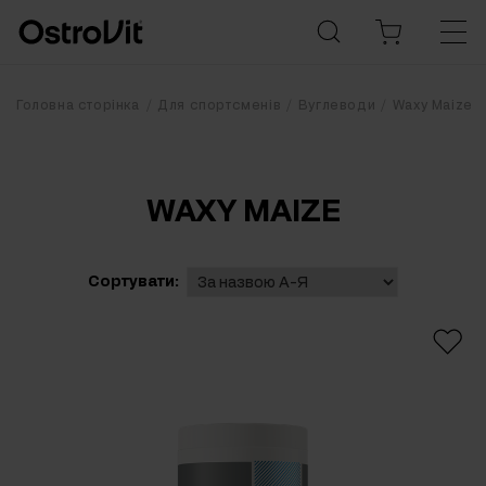
Головна сторінка
Для спортсменів
Вуглеводи
Waxy Maize
WAXY MAIZE
Сортувати: