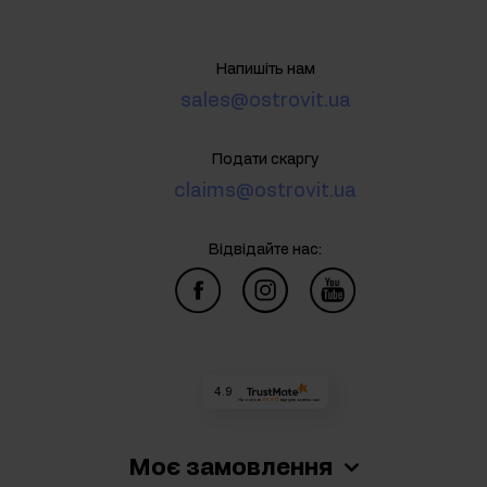
Напишіть нам
sales@ostrovit.ua
Подати скаргу
claims@ostrovit.ua
Відвідайте нас:
4.9
На основі
69 812
відгуків
за весь час
Моє замовлення