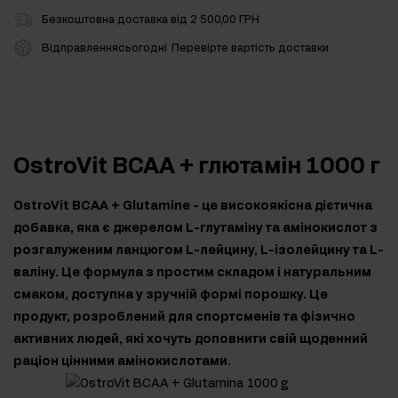
Безкоштовна доставка від 2 500,00 ГРН
Відправленнясьогодні
Перевірте вартість доставки
OstroVit BCAA + глютамін 1000 г
OstroVit BCAA + Glutamine - це високоякісна дієтична
добавка, яка є джерелом L-глутаміну та амінокислот з
розгалуженим ланцюгом L-лейцину, L-ізолейцину та L-
валіну. Це формула з простим складом і натуральним
смаком, доступна у зручній формі порошку. Це
продукт, розроблений для спортсменів та фізично
активних людей, які хочуть доповнити свій щоденний
раціон цінними амінокислотами.