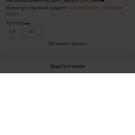
Рекомендований продукт, швидка доставка❤️
Відгук про подібний продукт:
OstroVit BCAA + глютамін
1000 г
10/17/2025
0
0
Показати оригінал
Luc
перевірений
Додати в кошик
5
Я дуже рекомендую.
Відгук про подібний продукт:
OstroVit BCAA + глютамін
1000 г
10/13/2025
0
0
Показати оригінал