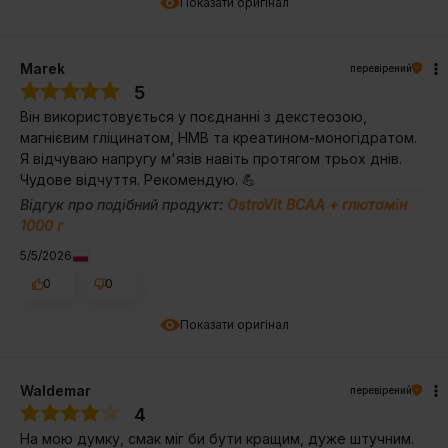
Показати оригінал
Marek
перевірений
5
Він використовується у поєднанні з декстеозою,
магнієвим гліцинатом, HMB та креатином-моногідратом.
Я відчуваю напругу м'язів навіть протягом трьох днів.
Чудове відчуття. Рекомендую. 💪
Відгук про подібний продукт:
OstroVit BCAA + глютамін
1000 г
5/5/2026
0
0
Показати оригінал
Waldemar
перевірений
4
На мою думку, смак міг би бути кращим, дуже штучним.