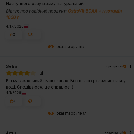
Наступного разу візьму натуральний.
Відгук про подібний продукт:
OstroVit BCAA + глютамін
1000 г
4/17/2026
0
0
Показати оригінал
Seba
перевірений
4
Він має жахливий смак і запах. Він погано розчиняється у
воді. Сподіваюся, це спрацює :)
4/1/2026
0
0
Показати оригінал
Artur
перевірений