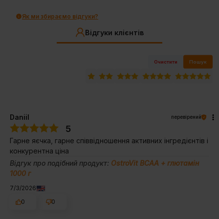
Як ми збираємо відгуки?
Відгуки клієнтів
Очистити
Пошук
Daniil
перевірений
5
Гарне яєчка, гарне співвідношення активних інгредієнтів і
конкурентна ціна
Відгук про подібний продукт:
OstroVit BCAA + глютамін
1000 г
7/3/2026
0
0