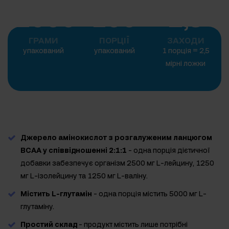
1000
100
2,5
ГРАМИ
ПОРЦІЇ
ЗАХОДИ
упакований
упакований
1 порція = 2,5
мірні ложки
Джерело амінокислот з розгалуженим ланцюгом
BCAA у співвідношенні 2:1:1
- одна порція дієтичної
добавки забезпечує організм 2500 мг L-лейцину, 1250
мг L-ізолейцину та 1250 мг L-валіну.
Містить L-глутамін
- одна порція містить 5000 мг L-
глутаміну.
Простий склад
- продукт містить лише потрібні