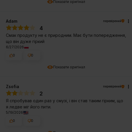
Показати оригінал
Adam
перевірений
4
Смак продукту не є природним. Має бути попередження,
що він дуже гіркий
6/27/2026
0
0
Показати оригінал
Zsofia
перевірений
2
Я спробував один раз у смузі, і він став таким гірким, що
я ледве міг його пити.
5/19/2026
0
0