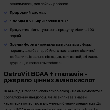
амінокислоти, без зайвих добавок.
Природний аромат.
1 порція = 2,5 мірні ложки = 10 г.
Продуктивність
- упаковка продукту містить 100
порцій.
Зручна форма
- препарат випускається у формі
порошку для безперебійного постачання дієтичної
добавки та ідеально підходить для людей, які мають
труднощі з ковтанням таблеток.
OstroVit BCAA + глютамін -
джерело цінних амінокислот
BCAA
(від. Branched-chain amino acids) - це амінокислоти з
розгалуженим ланцюгом, які, як випливає з назви,
характеризуються розгалуженими бічними ланцюгами. До
складу BCAA включає такі амінокислоти, як L-лейцин, L-