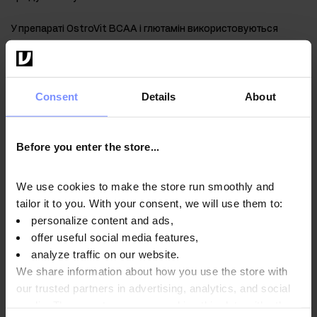
У препараті OstroVit BCAA і глютамін використовуються
одночасно, що позитивно позначається на якості з'єднання,
так як амінокислоти, що використовуються в продукті,
доповнюють один одного і надають синергетичний ефект.
Consent
Details
About
Before you enter the store...
Спосіб використання
We use cookies to make the store run smoothly and
tailor it to you. With your consent, we will use them to:
Харчова цінність
personalize content and ads,
offer useful social media features,
analyze traffic on our website.
We share information about how you use the store with
Параметри
our trusted partners in advertising, analytics, and social
media. These partners may combine this data with other