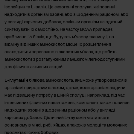
ізолейцин та L-валін. Це екзогенні сполуки, які повинні
надходити в організм ззовні, або з щоденним раціоном, або
у вигляді харчових добавок, оскільки організм не здатний
синтезувати їх самостійно. На частку BCAA припадає
приблизно. ⅓ білків, що будують м'язову тканину, і, на
відміну від інших амінокислот, місце їх розщеплення
знаходиться переважно в скелетних м'язах, що робить
амінокислоти з розгалуженим ланцюгом легкодоступними
для фізично активних людей.
L-глутамін
білкова амінокислота, яка може утворюватися в
організмі природним шляхом, однак, коли організм людини
має підвищену потребу в цінній сполуці, наприклад, під час
інтенсивних фізичних навантажень, компонент також повинен
надходити ззовні з щоденним раціоном або у вигляді
харчових добавок. Дієтичний L-глутамін міститься в
основному в м'ясі, рибі, яйцях, а також в молоці та молочних
продуктах і сухих бобових.