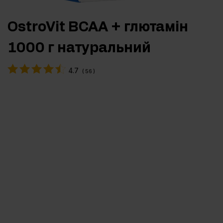
OstroVit BCAA + глютамін
1000 г натуральний
4.7
(
56
)