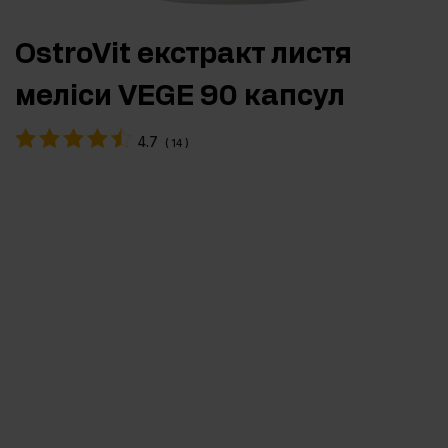
OstroVit екстракт листя
меліси VEGE 90 капсул
4.7
(
14
)