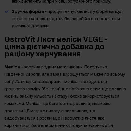
яких вистачить на три місяці регулярного прийому.
Зручна форма
- продукт випускається у формі капсул,
що легко ковтаються, для безперебійного постачання
дієтичної добавки.
OstroVit Лист меліси VEGE -
цінна дієтична добавка до
раціону харчування
Меліса
- рослина родини метеликових. Походить з
Південної Європи, але зараз вирощується майже по всьому
світу. Латинська назва трави - меліса - походить від
грецького терміну "бджоли", що пов'язано з тим, що рослина
містить значну кількість нектару і охоче використовується
комахами. Меліса - це багаторічна рослина, яка може
досягати 1,5 метра у висоту, а сировиною, що
видобувається з рослини, є її ароматне листя, яке
вирізняється багатством цінних сполук та ефірних олій,