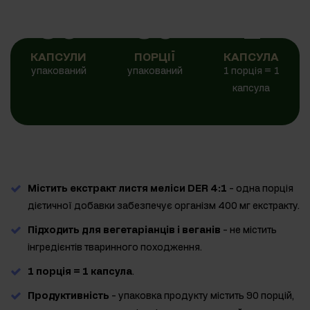
90
90
1
КАПСУЛИ
ПОРЦІЇ
КАПСУЛА
упакований
упакований
1 порція = 1
капсула
Містить екстракт листя меліси DER 4:1
- одна порція
дієтичної добавки забезпечує організм 400 мг екстракту.
Підходить для вегетаріанців і веганів
- не містить
інгредієнтів тваринного походження.
1 порція = 1 капсула
.
Продуктивність
- упаковка продукту містить 90 порцій,