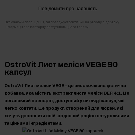
Повідомити про наявність
Включаючи сповіщення, ви погоджуєтеся тільки на разову відправку
інформації про повторну доступність цього товару.
OstroVit Лист меліси VEGE 90
капсул
OstroVit Лист меліси VEGE - це високоякісна дієтична
добавка, яка містить екстракт листя меліси DER 4:1. Це
веганський препарат, доступний у вигляді капсул, які
легко ковтати. Це продукт, створений для людей, які
хочуть доповнити свій щоденний раціон натуральними
та цінними інгредієнтами.