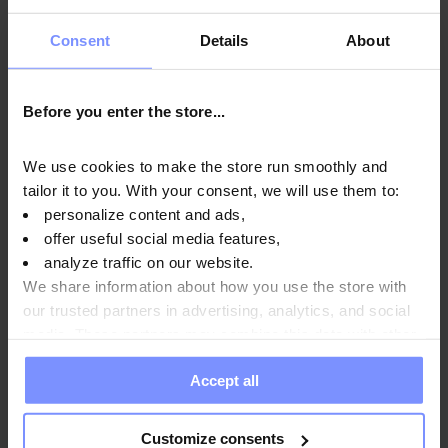
Спосіб використання
Consent
Details
About
Харчова цінність
Before you enter the store...
We use cookies to make the store run smoothly and
tailor it to you. With your consent, we will use them to:
Параметри
personalize content and ads,
offer useful social media features,
analyze traffic on our website.
Виробник
We share information about how you use the store with
our trusted partners in advertising, analytics, and social
media. These partners may combine this data with other
information you have provided to them or that they have
Питання та відповіді
Accept all
collected when you use their services. Do you agree?
Customize consents