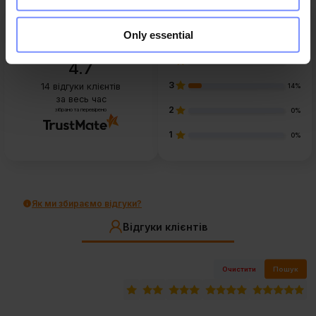
Only essential
5
86%
4
0%
4.7
3
14
відгуки клієнтів
14%
за весь час
2
зібрано та перевірено
0%
1
0%
Як ми збираємо відгуки?
Відгуки клієнтів
Очистити
Пошук