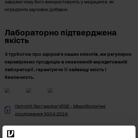
завдяки чому його використовують у медицині.в. як
інгредієнти харчових добавок.
Лабораторно підтверджена
якість
З турботою про здоров'я наших клієнтів, ми регулярно
перевіряємо продукцію в незалежній акредитованій
лабораторії, гарантуючи її найвищу якість і
безпечність.
OstroVit Лист меліси VEGE - Мікробіологічні
дослідження 30.04.2024