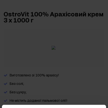
OstroVit 100% Арахісовий крем
3 х 1000 г
Виготовлено зі 100% арахісу!
Без солі,
Без цукру,
Не містить доданої пальмової олії!