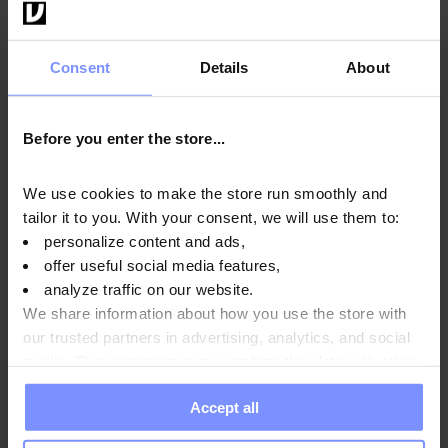
Лабораторно підтверджена
якість
Consent
Details
About
З турботою про здоров'я наших клієнтів, ми регулярно
Before you enter the store...
перевіряємо продукцію в незалежній акредитованій
лабораторії, гарантуючи її найвищу якість і
безпечність.
We use cookies to make the store run smoothly and
tailor it to you. With your consent, we will use them to:
personalize content and ads,
offer useful social media features,
OstroVit 100% арахісовий крем - Мікробіологічні
analyze traffic on our website.
дослідження 19.08.2025
We share information about how you use the store with
our trusted partners in advertising, analytics, and social
media. These partners may combine this data with other
information you have provided to them or that they have
Accept all
collected when you use their services. Do you agree?
Спосіб використання