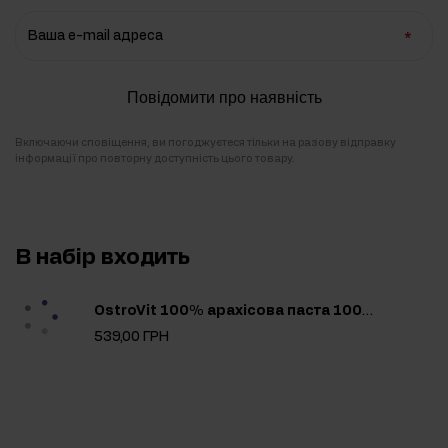
Ваша e-mail адреса
Повідомити про наявність
Включаючи сповіщення, ви погоджуєтеся тільки на разову відправку
інформації про повторну доступність цього товару.
В набір входить
OstroVit 100% арахісова паста 1000 г
539,00 ГРН