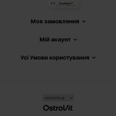
4.9
На основі
69 860
відгуків
за весь час
Моє замовлення
Мій акаунт
Усі Умови користування