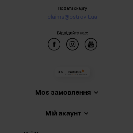
Подати скаргу
claims@ostrovit.ua
Відвідайте нас:
4.9
На основі
69 936
відгуків
за весь час
Моє замовлення
Мій акаунт