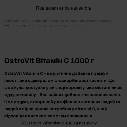
Повідомити про наявність
Включаючи сповіщення, ви погоджуєтеся тільки на разову відправку
інформації про повторну доступність цього товару.
OstroVit Вітамін С 1000 г
OstroVit Vitamin C - це дієтична добавка преміум
якості, яка є джерелом L-аскорбінової кислоти. Це
формула, доступна у вигляді порошку, яка містить лише
одну речовину - без зайвих добавок чи наповнювачів.
Це продукт, створений для фізично активних людей та
людей з підвищеною потребою у вітаміні С, який
відповідає високим вимогам споживачів.