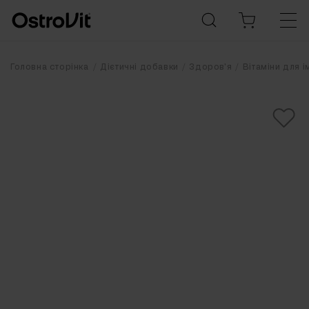
Головна сторінка
Дієтичні добавки
Здоров'я
Вітаміни для і