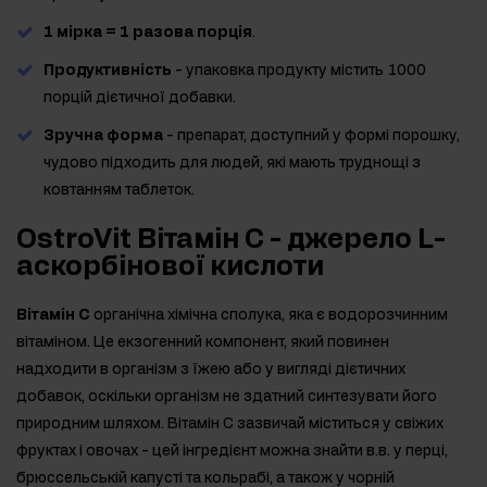
1 мірка = 1 разова порція
.
Продуктивність
- упаковка продукту містить 1000
порцій дієтичної добавки.
Зручна форма
- препарат, доступний у формі порошку,
чудово підходить для людей, які мають труднощі з
ковтанням таблеток.
OstroVit Вітамін С - джерело L-
аскорбінової кислоти
Вітамін С
органічна хімічна сполука, яка є водорозчинним
вітаміном. Це екзогенний компонент, який повинен
надходити в організм з їжею або у вигляді дієтичних
добавок, оскільки організм не здатний синтезувати його
природним шляхом. Вітамін С зазвичай міститься у свіжих
фруктах і овочах - цей інгредієнт можна знайти в.в. у перці,
брюссельській капусті та кольрабі, а також у чорній