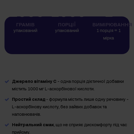
1000
1000
1
ГРАМІВ
ПОРЦІЇ
ВИМІРЮВАННЯ
упакований
упакований
1 порція = 1
мірка
Джерело вітаміну С
- одна порція дієтичної добавки
містить 1000 мг L-аскорбінової кислоти.
Простий склад
- формула містить лише одну речовину -
L-аскорбінову кислоту, без зайвих добавок та
наповнювачів.
Нейтральний смак
, що не сприяє дискомфорту під час
прийому.