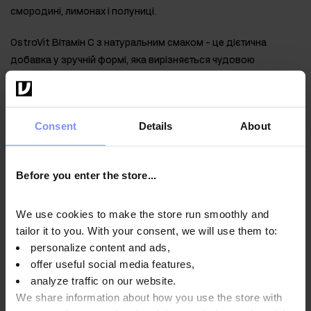
смородині, лимонах і полуниці.
OstroVit Вітамін С з натуральним смаком - це дієтична
добавка у зручній формі, яка вирізняється чудовою
біодоступністю, що робить її цінним джерелом L-
аскорбінової кислоти.
Властивості інгредієнтів, що
Consent
Details
About
містяться в OstroVit Vitamin C
Before you enter the store...
Вітамін С
це підтримка фізично активних людей, оскільки
сполука допомагає підтримувати належне функціонування
імунної системи під час та після інтенсивних фізичних
We use cookies to make the store run smoothly and
навантажень. Крім того, L-аскорбінова кислота підтримує
tailor it to you. With your consent, we will use them to:
нормальне вироблення колагену для оптимального
personalize content and ads,
функціонування кровоносних судин, кісток, хрящів і ясен, а
offer useful social media features,
також зубів і шкіри. Речовина також сприяє підтримці
analyze traffic on our website.
We share information about how you use the store with
нормального енергетичного обміну і правильному