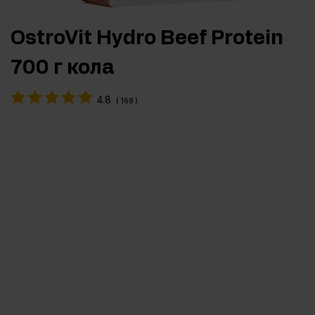
OstroVit Hydro Beef Protein
700 г кола
4.8
(
168
)