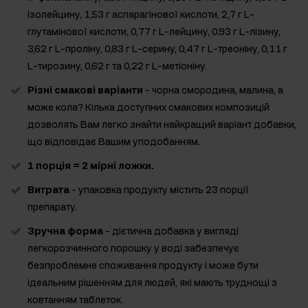
ізолейцину, 1,53 г аспарагінової кислоти, 2,7 г L-
глутамінової кислоти, 0,77 г L-лейцину, 0.93 г L-лізину,
3,62 г L-проліну, 0,83 г L-серину, 0,47 г L-треоніну, 0,11 г
L-тирозину, 0,62 г та 0,22 г L-метіоніну.
Різні смакові варіанти
- чорна смородина, малина, а
може кола? Кілька доступних смакових композицій
дозволять Вам легко знайти найкращий варіант добавки,
що відповідає Вашим уподобанням.
1 порція = 2 мірні ложки.
Витрата
- упаковка продукту містить 23 порції
препарату.
Зручна форма
- дієтична добавка у вигляді
легкорозчинного порошку у воді забезпечує
безпроблемне споживання продукту і може бути
ідеальним рішенням для людей, які мають труднощі з
ковтанням таблеток.