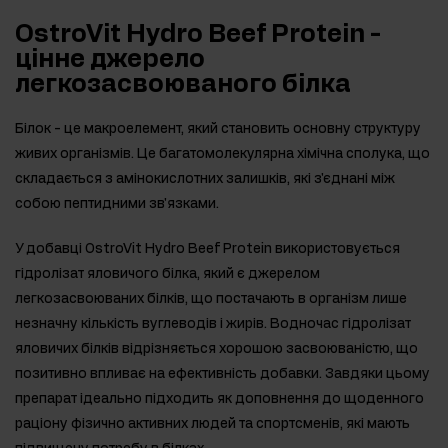
OstroVit Hydro Beef Protein -
цінне джерело
легкозасвоюваного білка
Білок - це макроелемент, який становить основну структуру
живих організмів. Це багатомолекулярна хімічна сполука, що
складається з амінокислотних залишків, які з'єднані між
собою пептидними зв'язками.
У добавці OstroVit Hydro Beef Protein використовується
гідролізат яловичого білка, який є джерелом
легкозасвоюваних білків, що постачають в організм лише
незначну кількість вуглеводів і жирів. Водночас гідролізат
яловичих білків відрізняється хорошою засвоюваністю, що
позитивно впливає на ефективність добавки. Завдяки цьому
препарат ідеально підходить як доповнення до щоденного
раціону фізично активних людей та спортсменів, які мають