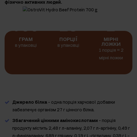
фізично активних людей.
700
23
2
ГРАМ
ПОРЦІЇ
МІРНІ
ЛОЖКИ
в упаковці
в упаковці
1 порція = 2
мірні ложки
Джерело білка
- одна порція харчової добавки
забезпечує організм 27 г цінного білка.
Збагачений цінними амінокислотами
- порція
продукту містить 2,48 г л-аланіну, 2,07 г л-аргініну, 0,49 г
л-фенілаланіну, 6,89 г гліцину, 0,19 г L-гістидину, 0,39 г L-