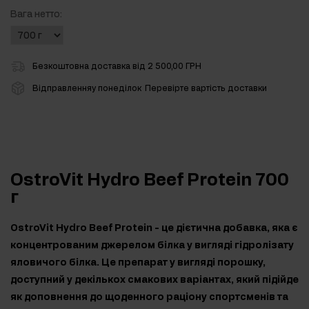
Вага нетто:
Безкоштовна доставка від 2 500,00 ГРН
Відправленняу понеділок
Перевірте вартість доставки
OstroVit Hydro Beef Protein 700
г
OstroVit Hydro Beef Protein - це дієтична добавка, яка є
концентрованим джерелом білка у вигляді гідролізату
яловичого білка. Це препарат у вигляді порошку,
доступний у декількох смакових варіантах, який підійде
як доповнення до щоденного раціону спортсменів та