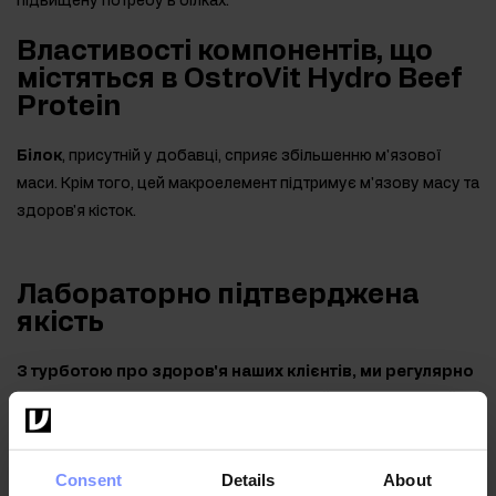
підвищену потребу в білках.
Властивості компонентів, що
містяться в OstroVit Hydro Beef
Protein
Білок
, присутній у добавці, сприяє збільшенню м'язової
маси. Крім того, цей макроелемент підтримує м'язову масу та
здоров'я кісток.
Лабораторно підтверджена
якість
З турботою про здоров'я наших клієнтів, ми регулярно
перевіряємо продукцію в незалежній акредитованій
лабораторії, гарантуючи її найвищу якість і
безпечність.
Consent
Details
About