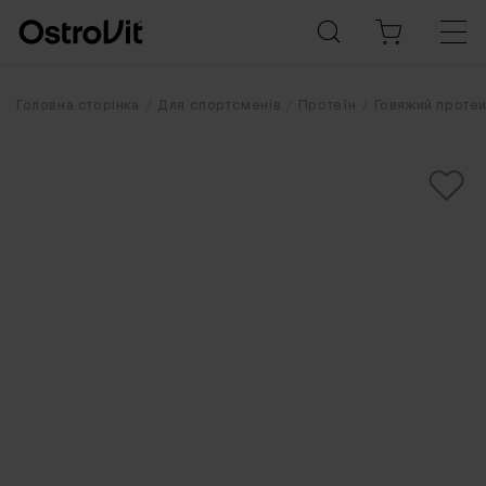
Головна сторінка
Для спортсменів
Протеїн
Говяжий проте