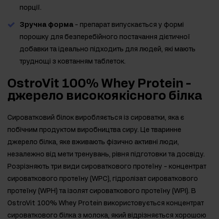
порції.
Зручна форма
- препарат випускається у формі
порошку для безперебійного постачання дієтичної
добавки та ідеально підходить для людей, які мають
труднощі з ковтанням таблеток.
OstroVit 100% Whey Protein -
джерело високоякісного білка
Сироватковий білок виробляється із сироватки, яка є
побічним продуктом виробництва сиру. Це тваринне
джерело білка, яке вживають фізично активні люди,
незалежно від мети тренувань, рівня підготовки та досвіду.
Розрізняють три види сироваткового протеїну - концентрат
сироваткового протеїну (WPC), гідролізат сироваткового
протеїну (WPH) та ізолят сироваткового протеїну (WPI). В
OstroVit 100% Whey Protein використовується концентрат
сироваткового білка з молока, який відрізняється хорошою