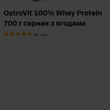
OstroVit 100% Whey Protein
700 г сирник з ягодами
4.8
(
463
)