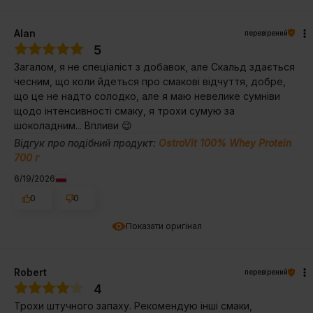
Alan
перевірений
5
Загалом, я не спеціаліст з добавок, але Скальд здається
чесним, що коли йдеться про смакові відчуття, добре,
що це не надто солодко, але я маю невелике сумніви
щодо інтенсивності смаку, я трохи сумую за
шоколадним... Впливи 😉
Відгук про подібний продукт:
OstroVit 100% Whey Protein
700 г
6/19/2026
0
0
Показати оригінал
Robert
перевірений
4
Трохи штучного запаху. Рекомендую інші смаки,