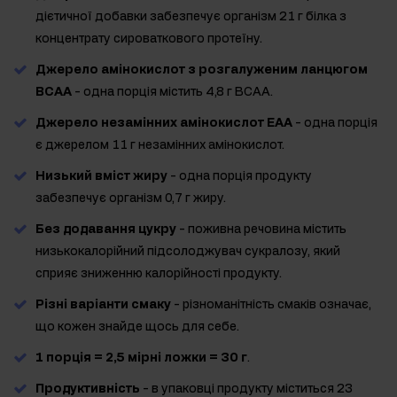
дієтичної добавки забезпечує організм 21 г білка з
концентрату сироваткового протеїну.
Джерело амінокислот з розгалуженим ланцюгом
BCAA
- одна порція містить 4,8 г BCAA.
Джерело незамінних амінокислот EAA
- одна порція
є джерелом 11 г незамінних амінокислот.
Низький вміст жиру
- одна порція продукту
забезпечує організм 0,7 г жиру.
Без додавання цукру
- поживна речовина містить
низькокалорійний підсолоджувач сукралозу, який
сприяє зниженню калорійності продукту.
Різні варіанти смаку
- різноманітність смаків означає,
що кожен знайде щось для себе.
1 порція = 2,5 мірні ложки = 30 г
.
Продуктивність
- в упаковці продукту міститься 23