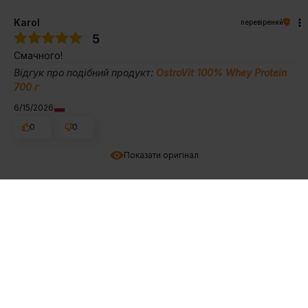
Karol
перевірений
5
Смачного!
Відгук про подібний продукт:
OstroVit 100% Whey Protein
700 г
6/15/2026
0
0
Показати оригінал
Mariola
перевірений
5
Дуже смачно, легко розчиняється. Зручна мірна чашка
всередині. Рекомендую. 👍️
Відгук про подібний продукт:
OstroVit 100% Whey Protein
700 г
6/14/2026