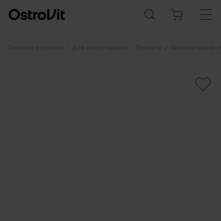
Головна сторінка
Для спортсменів
Протеїн
Сироватковий 