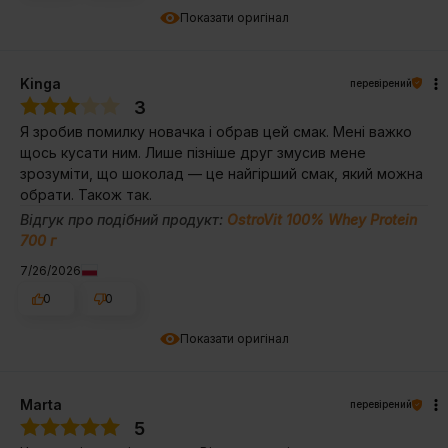
Показати оригінал
Kinga
перевірений
3
Я зробив помилку новачка і обрав цей смак. Мені важко
щось кусати ним. Лише пізніше друг змусив мене
зрозуміти, що шоколад — це найгірший смак, який можна
обрати. Також так.
Відгук про подібний продукт:
OstroVit 100% Whey Protein
700 г
7/26/2026
0
0
Показати оригінал
Marta
перевірений
5