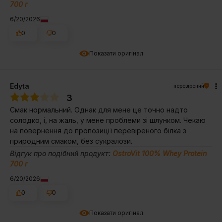
700 г
6/20/2026
0
0
Показати оригінал
Edyta
перевірений
3
Смак нормальний. Однак для мене це точно надто
солодко, і, на жаль, у мене проблеми зі шлунком. Чекаю
на повернення до пропозиції перевіреного білка з
природним смаком, без сукралози.
Відгук про подібний продукт:
OstroVit 100% Whey Protein
700 г
6/20/2026
0
0
Показати оригінал