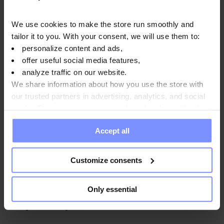
We use cookies to make the store run smoothly and
OstroVit 100% Whey Protein - Дослідження на вміст
tailor it to you. With your consent, we will use them to:
важких металів 22.07.2025
personalize content and ads,
OstroVit 100% Whey Protein - Дослідження на вміст
offer useful social media features,
важких металів 13.03.2025
analyze traffic on our website.
We share information about how you use the store with
our trusted partners in advertising, analytics, and social
media. These partners may combine this data with other
Спосіб використання
information you have provided to them or that they have
Accept all
collected when you use their services. Do you agree?
Customize consents
Харчова цінність
Only essential
Параметри