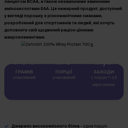
ланцюгом BCAA, а також незамінними замінними
амінокислотами EAA. Це нежирний продукт, доступний
у вигляді порошку з різноманітними смаками,
розроблений для спортсменів та людей, які хочуть
доповнити свій щоденний раціон цінними
макроелементами.
700
23
2,5
ГРАМІВ
ПОРЦІЇ
ЗАХОДИ
упакований
упакований
1 порція = 2,5
мірні ложки
Джерело високоякісного білка
- одна порція