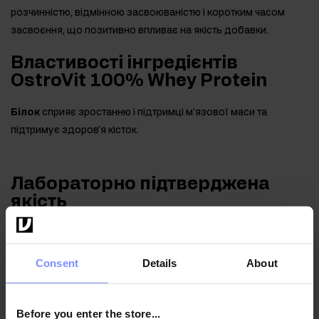
розчинністю, відмінною засвоюваністю і коротким часом
засвоєння, що позитивно впливає на якість добавки.
Властивості інгредієнтів
OstroVit 100% Whey Protein
Білок
сприяє зростанню і підтримці м'язової маси та
підтримує здоров'я кісток.
Лабораторно підтверджена
якість
З турботою про здоров'я наших клієнтів, ми регулярно
перевіряємо продукцію в незалежній акредитованій
Consent
Details
About
лабораторії, гарантуючи її найвищу якість і
безпечність.
Before you enter the store...