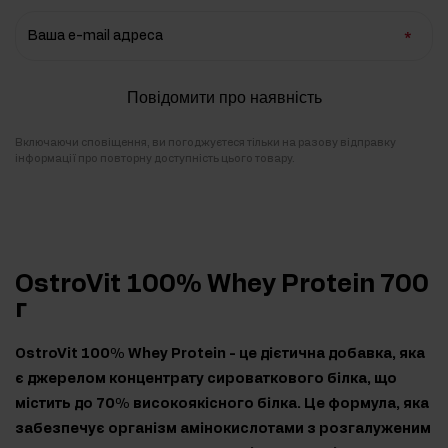
Ваша e-mail адреса
Повідомити про наявність
Включаючи сповіщення, ви погоджуєтеся тільки на разову відправку
інформації про повторну доступність цього товару.
OstroVit 100% Whey Protein 700
г
OstroVit 100% Whey Protein - це дієтична добавка, яка
є джерелом концентрату сироваткового білка, що
містить до 70% високоякісного білка. Це формула, яка
забезпечує організм амінокислотами з розгалуженим