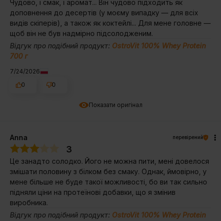
Чудово, і смак, і аромат... Він чудово підходить як
доповнення до десертів (у моєму випадку — для всіх
видів скіперів), а також як коктейлі... Для мене головне —
щоб він не був надмірно підсолодженим.
Відгук про подібний продукт:
OstroVit 100% Whey Protein
700 г
7/24/2026
0
0
Показати оригінал
Anna
перевірений
3
Це занадто солодко. Його не можна пити, мені довелося
змішати половину з білком без смаку. Однак, ймовірно, у
мене більше не буде такої можливості, бо ви так сильно
підняли ціни на протеїнові добавки, що я змінив
виробника.
Відгук про подібний продукт:
OstroVit 100% Whey Protein