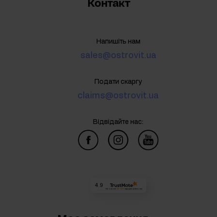
Контакт
Напишіть нам
sales@ostrovit.ua
Подати скаргу
claims@ostrovit.ua
Відвідайте нас:
4.9
На основі
69 860
відгуків
за весь час