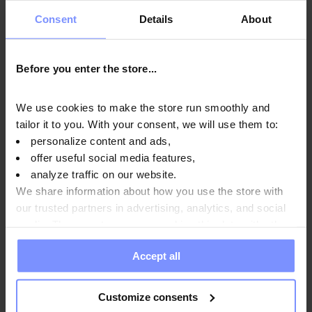
1 порція = 2,5 мірні ложки = 30 г.
Consent
Details
About
Вихід
- упаковка продукту містить 100 порцій препарату.
Зручна форма
- препарат доступний у вигляді порошку,
Before you enter the store...
що забезпечує безпроблемне споживання дієтичної
добавки.
We use cookies to make the store run smoothly and
OstroVit 100% Whey Protein -
tailor it to you. With your consent, we will use them to:
джерело високоякісного білка
personalize content and ads,
offer useful social media features,
Сироватковий білок
виробляється з сироватки, яка є
analyze traffic on our website.
побічним продуктом виробництва сиру. Це тваринне
We share information about how you use the store with
джерело білка, яке використовується фізично активними
our trusted partners in advertising, analytics, and social
людьми, незалежно від мети тренувань, рівня підготовки та
media. These partners may combine this data with other
досвіду. Можна виділити три види сироваткового білка -
information you have provided to them or that they have
концентрат сироваткового білка (WPC), гідролізат
Accept all
collected when you use their services. Do you agree?
сироваткового білка (WPH) та ізолят сироваткового білка
(WPI). В OstroVit 100% Whey Protein використовується
Customize consents
концентрат сироваткових білків з молока, які відрізняються