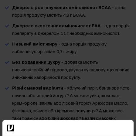
Джерело розгалужених амінокислот BCAA
- одна
порція продукту містить 4,8 г BCAA.
Джерело екзогенних амінокислот EAA
- одна порція
препарату є джерелом 11 г необхідних амінокислот.
Низький вміст жиру
- одна порція продукту
забезпечує організм 0,7 г жиру.
Без додавання цукру
- добавка містить
низькокалорійний підсолоджувач сукралозу, що сприяє
зниженню калорійності продукту.
Різні смакові варіанти
- яблучний пиріг, бананове тісто,
печиво або ягідний йогурт? А може жуйка, шоколад,
крем-брюле, ваніль або лісовий горіх? Арахісове масло,
фісташка, печиво або кремова полуниця? А може все-
таки тірамісу або білий шоколад? Безліч смакових
композицій дозволяє кожному знайти щось для себе.