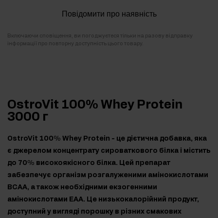
Повідомити про наявність
Включаючи сповіщення, ви погоджуєтеся тільки на разову відправку
інформації про повторну доступність цього товару.
OstroVit 100% Whey Protein
3000 г
OstroVit 100% Whey Protein - це дієтична добавка, яка
є джерелом концентрату сироваткового білка і містить
до 70% високоякісного білка. Цей препарат
забезпечує організм розгалуженими амінокислотами
BCAA, а також необхідними екзогенними
амінокислотами EAA. Це низькокалорійний продукт,
доступний у вигляді порошку в різних смакових