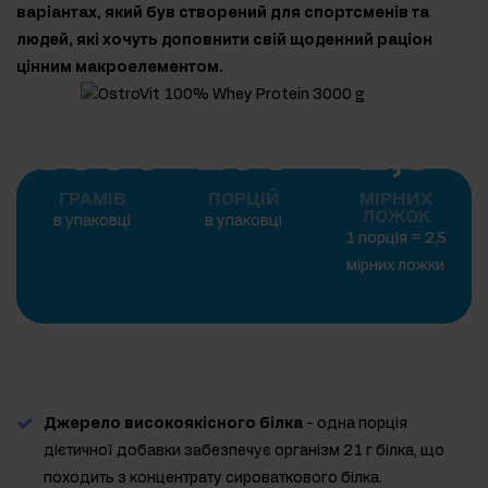
варіантах, який був створений для спортсменів та
людей, які хочуть доповнити свій щоденний раціон
цінним макроелементом.
3000
100
2,5
ГРАМІВ
ПОРЦІЙ
МІРНИХ
ЛОЖОК
в упаковці
в упаковці
1 порція = 2,5
мірних ложки
Джерело високоякісного білка
- одна порція
дієтичної добавки забезпечує організм 21 г білка, що
походить з концентрату сироваткового білка.