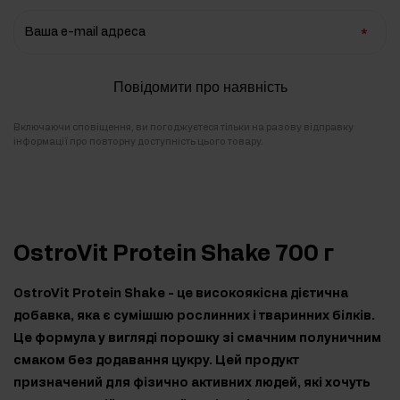
Ваша e-mail адреса
Повідомити про наявність
Включаючи сповіщення, ви погоджуєтеся тільки на разову відправку
інформації про повторну доступність цього товару.
OstroVit Protein Shake 700 г
OstroVit Protein Shake - це високоякісна дієтична
добавка, яка є сумішшю рослинних і тваринних білків.
Це формула у вигляді порошку зі смачним полуничним
смаком без додавання цукру. Цей продукт
призначений для фізично активних людей, які хочуть