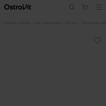
Головна сторінка
Для спортсменів
Протеїн
Протеїнові сум