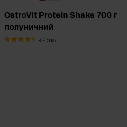
OstroVit Protein Shake 700 г
полуничний
4.7
(
310
)