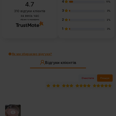
4
11%
4.7
3
310
відгуки клієнтів
3%
за весь час
2
зібрано та перевірено
2%
1
3%
Як ми збираємо відгуки?
Відгуки клієнтів
Очистити
Пошук