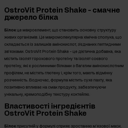
OstroVit Protein Shake - смачне
джерело білка
Білок
це макроелемент, що становить основну структуру
живих організмів. Це макромолекулярна хімічна сполука, що
складається із залишків амінокислот, з'єднаних пептидними
зв'язками. OstroVit Protein Shake - це дієтична добавка, яка
містить ізолят горохового протеїну та ізолят соєвого
протеїну, які є рослинними білками з багатим амінокислотним
профілем, не містять глютену і, крім того, мають відмінну
розчинність. Водночас, формула містить сухе пахту, яка
позитивно впливає на смак продукту, забезпечуючи
унікальну, кремоподібну текстуру коктейлю.
Властивості інгредієнтів
OstroVit Protein Shake
Білок
присутній у формулі сприяє зростанню м'язової маси,