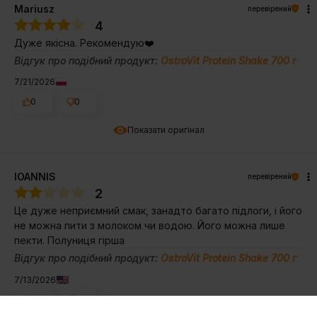
Mariusz
перевірений
4
Дуже якісна. Рекомендую❤️
Відгук про подібний продукт:
OstroVit Protein Shake 700 г
7/21/2026
0
0
Показати оригінал
IOANNIS
перевірений
2
Це дуже неприємний смак, занадто багато підлоги, і його
не можна пити з молоком чи водою. Його можна лише
пекти. Полуниця гірша
Відгук про подібний продукт:
OstroVit Protein Shake 700 г
7/13/2026
0
0