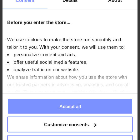
OstroVit Protein Shake - Мікробіологічні дослідження
11.02.2026
Before you enter the store...
OstroVit Protein Shake - Дослідження на вміст важких
металів 06.02.2026
We use cookies to make the store run smoothly and
OstroVit Protein Shake - Дослідження на вміст важких
tailor it to you. With your consent, we will use them to:
металів 29.09.2025
personalize content and ads,
offer useful social media features,
OstroVit Protein Shake - Мікробіологічні дослідження
analyze traffic on our website.
07.08.2025
We share information about how you use the store with
OstroVit Protein Shake - Мікробіологічні дослідження
our trusted partners in advertising, analytics, and social
24.04.2025
media. These partners may combine this data with other
information you have provided to them or that they have
Accept all
collected when you use their services. Do you agree?
Спосіб використання
Customize consents