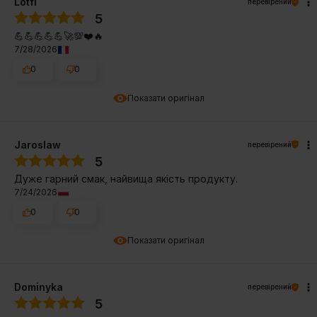
Lotfi
перевірений
5
💪💪💪💪💪🚀💯❤️🔥
7/28/2026
0
0
Показати оригінал
Jaroslaw
перевірений
5
Дуже гарний смак, найвища якість продукту.
7/24/2026
0
0
Показати оригінал
Dominyka
перевірений
5