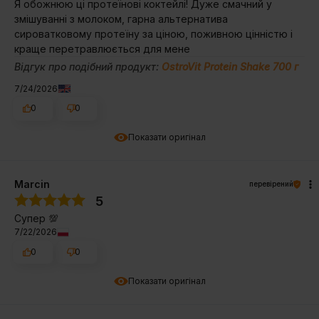
Я обожнюю ці протеїнові коктейлі! Дуже смачний у
змішуванні з молоком, гарна альтернатива
сироватковому протеїну за ціною, поживною цінністю і
краще перетравлюється для мене
Відгук про подібний продукт:
OstroVit Protein Shake 700 г
7/24/2026
0
0
Показати оригінал
Marcin
перевірений
5
Супер 💯
7/22/2026
0
0
Показати оригінал