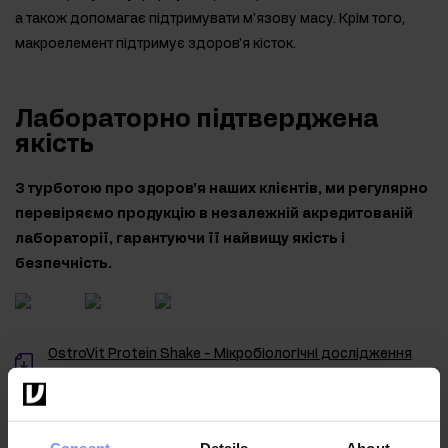
а також допомагає підтримувати м'язову масу. Крім того,
макроелемент підтримує здоров'я кісток.
Лабораторно підтверджена
якість
З турботою про здоров'я наших клієнтів, ми регулярно
перевіряємо продукцію в незалежній акредитованій
лабораторії, гарантуючи її найвищу якість і
безпечність.
OstroVit Protein Shake - Мікробіологічні дослідження
07.04.2026
OstroVit Protein Shake - Дослідження на вміст важких
металів 07.04.2026
Consent
Details
About