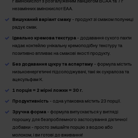
г амінокислот з розгалуженим ланцюгом BCAA та 7 г
незамінних амінокислот EAA.
Вишуканий варіант смаку
- продукт зі смаком полуниці
радує смак.
Ідеально кремова текстура
- додавання сухого пахти
надає коктейлю унікальну кремоподібну текстуру та
позитивно впливає на смакові якості продукту.
Без додавання цукру та аспартаму
- формула містить
низькоенергетичні підсолоджувачі, такі як сукралоза та
ацесульфам К.
1 порція = 2 мірні ложки = 30 г.
Продуктивність
- одна упаковка містить 23 порції.
Зручна форма
- формула випускається у вигляді
порошку для безпроблемного застосування дієтичної
добавки - просто змішайте порцію з водою або
молоком, і ви готові до вживання!