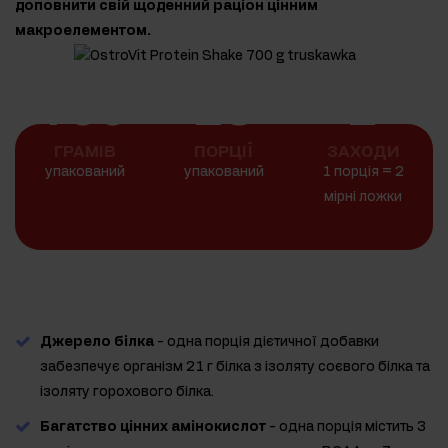
доповнити свій щоденний раціон цінним
макроелементом.
700
23
2
ГРАМІВ
ПОРЦІЇ
ЗАХОДИ
упакований
упакований
1 порція = 2
мірні ложки
Джерело білка
- одна порція дієтичної добавки
забезпечує організм 21 г білка з ізоляту соєвого білка та
ізоляту горохового білка.
Багатство цінних амінокислот
- одна порція містить 3