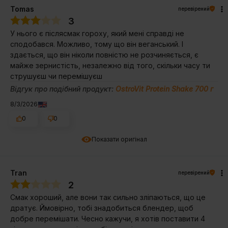
Tomas
перевірений
3
У нього є післясмак гороху, який мені справді не
сподобався. Можливо, тому що він веганський. І
здається, що він ніколи повністю не розчиняється, є
майже зернистість, незалежно від того, скільки часу ти
струшуєш чи перемішуєш
Відгук про подібний продукт:
OstroVit Protein Shake 700 г
8/3/2026
0
0
Показати оригінал
Tran
перевірений
2
Смак хороший, але вони так сильно зліпаються, що це
дратує. Ймовірно, тобі знадобиться блендер, щоб
добре перемішати. Чесно кажучи, я хотів поставити 4