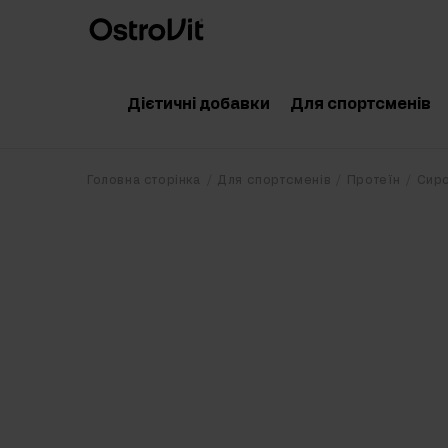
Дієтичні добавки
Для спортсменів
Адаптогени
Аксесуари
Головна сторінка
Для спортсменів
Протеїн
Сиро
Вітаміни
Амінокислоти
Мінерали
Креатин
Корисні жири
Протеїн
Дієта
Передтренува
Очищення організму
Післятрениру
Вітаміни для суглобів
Добавки для 