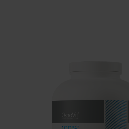
Препарати для сну
Вуглеводи
Здоров'я
Бустери горм
Вітаміни для веганів