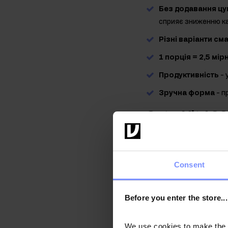
Без додавання цу
сприяє зниженню ка
Різні варіанти см
1 порція = 2,5 мірн
Продуктивність
- 
Зручна форма
- п
OstroVit 10
білка
Сироватковий білок
Consent
джерело білка, яке вжи
Розрізняють три види с
сироваткового протеїну
Before you enter the store...
використовується конце
відмінною засвоюваніст
We use cookies to make the st