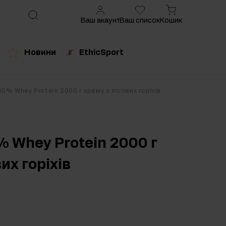
Ваш акаунт
Ваш список
Кошик
Новини
EthicSport
ований продукт
00% Whey Protein 2000 г крему з лісових горіхів
% Whey Protein 2000 г
их горіхів