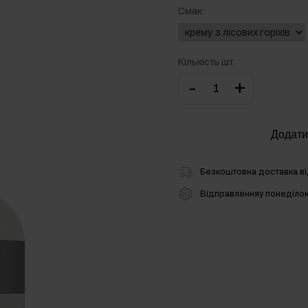
Смак:
онів
Кількість шт.
-
+
Додати
Безкоштовна доставка ві
Відправленняу понеділо