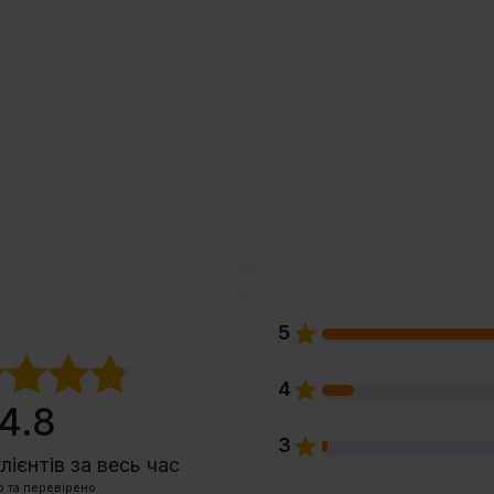
5
4
4.8
3
клієнтів
за весь час
о та перевірено