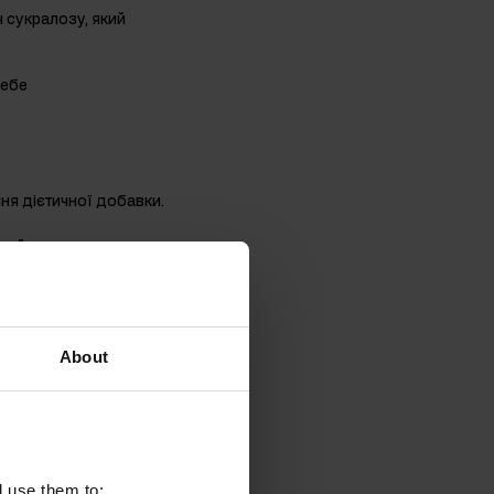
 сукралозу, який
себе
ня дієтичної добавки.
якісного
 сиру. Це тваринне
About
підготовки та досвіду.
, гідролізат
Whey Protein
ю розчинністю,
добавки.
l use them to: