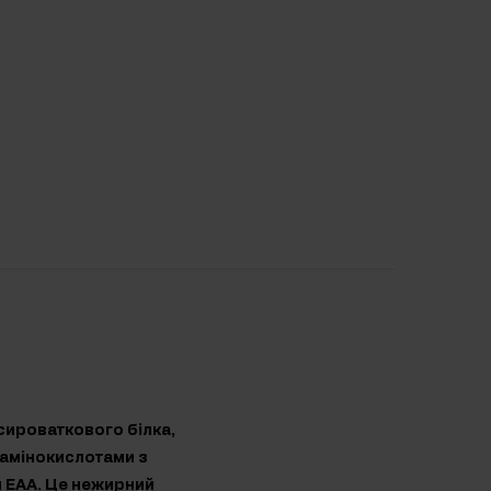
 сироваткового білка,
 амінокислотами з
 EAA. Це нежирний