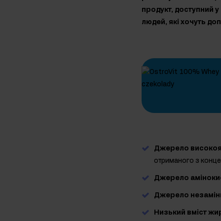
продукт, доступний 
людей, які хочуть д
Джерело високояк
отриманого з конце
Джерело аміноки
Джерело незамін
Низький вміст жи