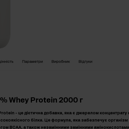
інність
Параметри
Виробник
Відгуки
0% Whey Protein 2000 г
rotein - це дієтична добавка, яка є джерелом концентрату
исокоякісного білка. Це формула, яка забезпечує організм
ом BCAA, а також незамінними замінними амінокислотами