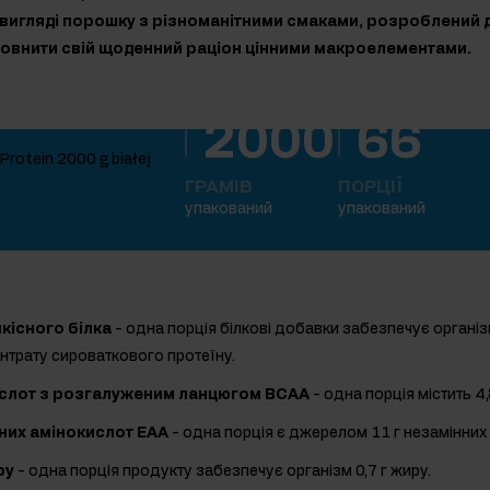
у вигляді порошку з різноманітними смаками, розроблений 
оповнити свій щоденний раціон цінними макроелементами.
2000
66
ГРАМІВ
ПОРЦІЇ
упакований
упакований
існого білка
- одна порція білкові добавки забезпечує організм
нтрату сироваткового протеїну.
слот з розгалуженим ланцюгом BCAA
- одна порція містить 4
них амінокислот EAA
- одна порція є джерелом 11 г незамінних 
ру
- одна порція продукту забезпечує організм 0,7 г жиру.