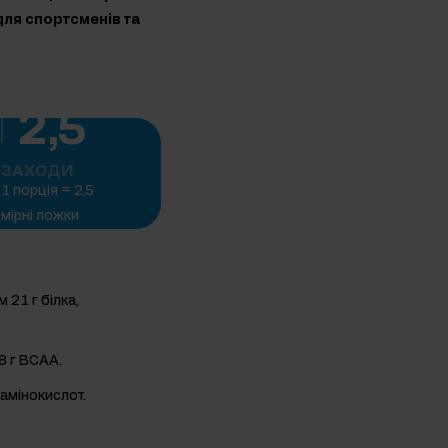
для спортсменів та
2,5
ЗАХОДИ
1 порція = 2,5
мірні ложки
 21 г білка,
,8 г BCAA.
амінокислот.