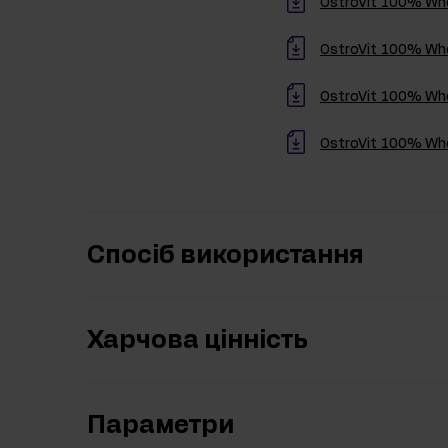
OstroVit 100% Whe
OstroVit 100% Whe
OstroVit 100% Whe
OstroVit 100% Whe
Спосіб використання
Харчова цінність
Параметри