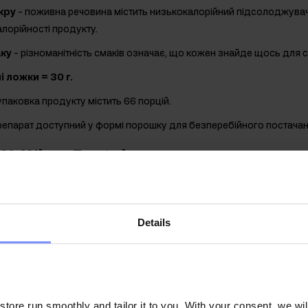
кру
- поживна речовина містить низькокалорійний підсолоджувач
лорійності продукту.
аку
- різноманітність смаків означає, що кожен знайде щось для 
і ложки = 30 г.
упаковка продукту містить 66 порцій.
репарат доступний у формі порошку для безперебійного постачан
0% Whey Protein - джерело високо
виробляється із сироватки, яка є побічним продуктом виробництва
Details
вають фізично активні люди, незалежно від мети тренувань, рівня 
ироваткового протеїну - концентрат сироваткового протеїну (WPC)
 (WPH) та ізолят сироваткового протеїну (WPI). В OstroVit 100% 
нтрат сироваткового білка з молока, який відрізняється хорошо
ю і коротким часом засвоєння, що позитивно впливає на якість 
ore run smoothly and tailor it to you. With your consent, we wil