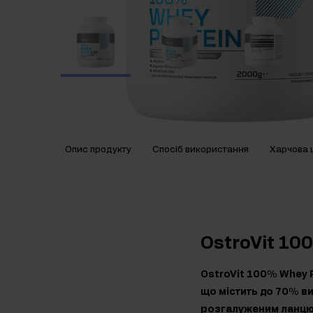
Опис продукту
Спосіб використання
Харчова ц
OstroVit 10
OstroVit 100% Whey P
що містить до 70% в
розгалуженим ланцюг