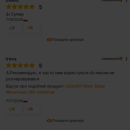
Dawid
перевірений
5
👍️ Супер
7/19/2026
0
0
Показати оригінал
Irena
перевірений
5
💪Рекомендую, я часто ним користуюся і👍️ ніколи не
розчаровувався
Відгук про подібний продукт:
OstroVit Keep Sleep
Мелатонін 180 таблеток
7/17/2026
0
0
Показати оригінал