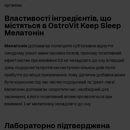
організм.
Властивості інгредієнтів, що
містяться в OstroVit Keep Sleep
Мелатонін
Мелатонін
допомагає полегшити суб'єктивне відчуття
синдрому різкої зміни часових поясів, причому позитивний
ефект настає при вживанні 0,5 мг незадовго до сну в перший
день подорожі та протягом наступних кількох днів після
прибуття до місця призначення, тому дієтична добавка може
бути корисною під час частих подорожей та "джет-лага".
Мелатонін допомагає скоротити час, необхідний для
засинання, а його позитивний вплив проявляється при
вживанні 1 мг мелатоніну незадовго до сну.
Лабораторно підтверджена