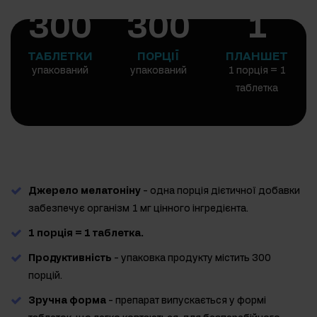
300
300
1
ТАБЛЕТКИ
ПОРЦІЇ
ПЛАНШЕТ
упакований
упакований
1 порція = 1
таблетка
Джерело мелатоніну
- одна порція дієтичної добавки
забезпечує організм 1 мг цінного інгредієнта.
1 порція = 1 таблетка.
Продуктивність
- упаковка продукту містить 300
порцій.
Зручна форма
- препарат випускається у формі