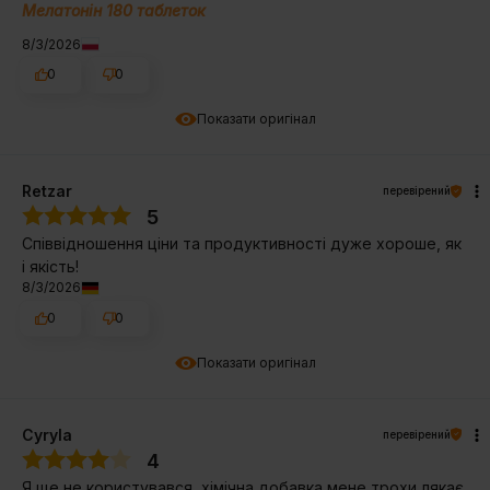
Мелатонін 180 таблеток
8/3/2026
0
0
Показати оригінал
Retzar
перевірений
5
Співвідношення ціни та продуктивності дуже хороше, як
і якість!
8/3/2026
0
0
Показати оригінал
Cyryla
перевірений
4
Я ще не користувався, хімічна добавка мене трохи лякає