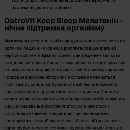
таблеток, що легко ковтаються, для безперебійного
постачання дієтичної добавки.
OstroVit Keep Sleep Мелатонін -
нічна підтримка організму
Мелатонін
це гормон, який природним чином утворюється в
організмі людини. Речовина виробляється в центральній
нервовій системі епіфізом, однією з ендокринних залоз, і є
похідною триптофан. Синтез і секреція мелатоніну в організмі
посилюються в темряві, в той час як світло пригнічує процеси.
Природне вироблення гормону в організмі починається
після заходу сонця і відбувається найбільш інтенсивно в
середині ночі, між другою і четвертою годинами. Ось чому
мелатонін часто називають гормоном темряви або гормоном
сну. З віком рівень вироблення сполуки знижується, і
поступове зменшення концентрації речовини можна
спостерігати вже приблизно через 10 років. 40 років також
варто задуматися про зовнішнє надходження мелатоніну в