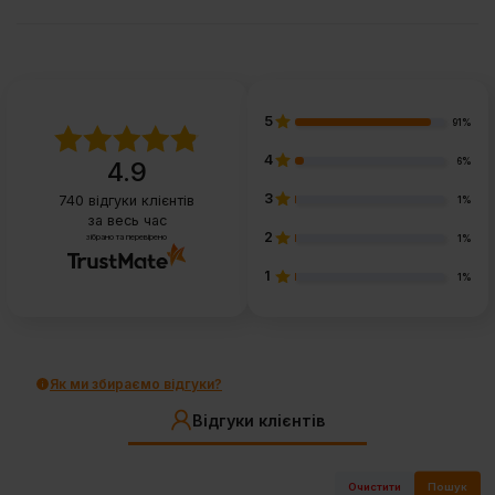
5
91%
4
6%
4.9
3
740
відгуки клієнтів
1%
за весь час
2
зібрано та перевірено
1%
1
1%
Як ми збираємо відгуки?
Відгуки клієнтів
Очистити
Пошук