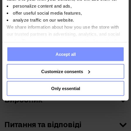
personalize content and ads,
offer useful social media features,
analyze traffic on our website.
Спосіб використання
We share information about how you use the store with
our trusted partners in advertising, analytics, and social
media. These partners may combine this data with other
information you have provided to them or that they have
Харчова цінність
Accept all
collected when you use their services. Do you agree?
Customize consents
Параметри
Only essential
Виробник
Питання та відповіді