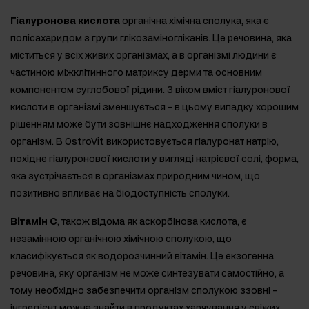
Гіалуронова кислота
органічна хімічна сполука, яка є
полісахаридом з групи глікозаміногліканів. Це речовина, яка
міститься у всіх живих організмах, а в організмі людини є
частиною міжклітинного матриксу дерми та основним
компонентом суглобової рідини. З віком вміст гіалуронової
кислоти в організмі зменшується - в цьому випадку хорошим
рішенням може бути зовнішнє надходження сполуки в
організм. В OstroVit використовується гіалуронат натрію,
похідне гіалуронової кислоти у вигляді натрієвої солі, форма,
яка зустрічається в організмах природним чином, що
позитивно впливає на біодоступність сполуки.
Вітамін С
, також відома як аскорбінова кислота, є
незамінною органічною хімічною сполукою, що
класифікується як водорозчинний вітамін. Це екзогенна
речовина, яку організм не може синтезувати самостійно, а
тому необхідно забезпечити організм сполукою ззовні -
інгредієнт можна знайти в продуктах харчування у свіжих