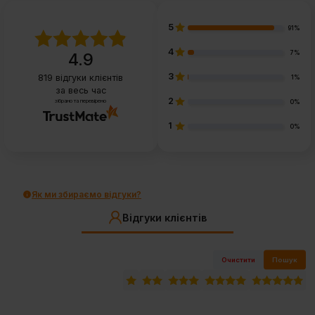
5
91%
4
7%
4.9
3
819
відгуки клієнтів
1%
за весь час
2
зібрано та перевірено
0%
1
0%
Як ми збираємо відгуки?
Відгуки клієнтів
Очистити
Пошук