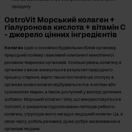
продукту.
OstroVit Морський колаген +
гіалуронова кислота + вітамін С
- джерело цінних інгредієнтів
Колаген
один з основних будівельних білків організму,
природний полімер і важливий компонент міжклітинної
речовини тваринних організмів. Оскільки рівень колагену в
організмі з віком знижується в результаті природного
процесу старіння, варто також постачати цю сполуку в
організм ззовні колаген відбувається m.в. в кістках або
сухожиллях тварин, а також доступний у вигляді дієтичних
добавок. Морський колаген I типу, що використовується в
OstroVit, є джерелом гідролізованих пептидів рибного
колагену, структура якого нагадує людський колаген. Це, в
свою чергу, робить речовину дуже добре засвоюваною в
організмі людини.