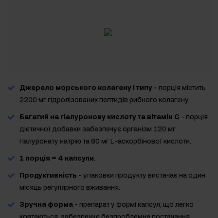
Джерело морського колагену I типу
- порція містить
2200 мг гідролізованих пептидів рибного колагену.
Багатий на гіалуронову кислоту та вітамін С
- порція
дієтичної добавки забезпечує організм 120 мг
гіалуронату натрію та 80 мг L-аскорбінової кислоти.
1 порція = 4 капсули
.
Продуктивність
- упаковки продукту вистачає на один
місяць регулярного вживання.
Зручна форма
- препарат у формі капсул, що легко
ковтаються, забезпечує безпроблемне постачання