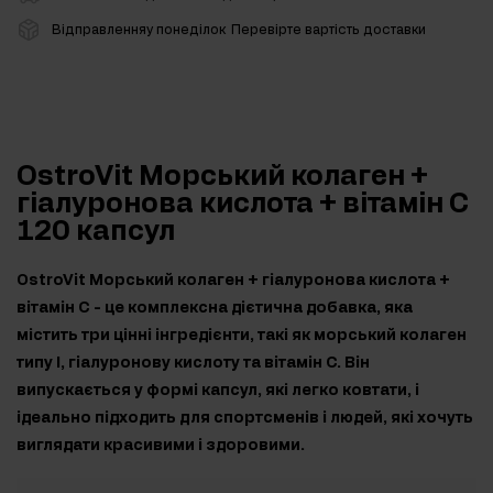
Відправленняу понеділок
Перевірте вартість доставки
OstroVit Морський колаген +
гіалуронова кислота + вітамін С
120 капсул
OstroVit Морський колаген + гіалуронова кислота +
вітамін С - це комплексна дієтична добавка, яка
містить три цінні інгредієнти, такі як морський колаген
типу I, гіалуронову кислоту та вітамін С. Він
випускається у формі капсул, які легко ковтати, і
ідеально підходить для спортсменів і людей, які хочуть
виглядати красивими і здоровими.