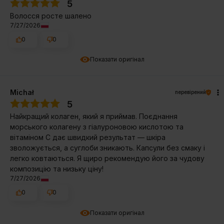
5
Волосся росте шалено
7/27/2026
0
0
Показати оригінал
Michał
перевірений
5
Найкращий колаген, який я приймав. Поєднання
морського колагену з гіалуроновою кислотою та
вітаміном C дає швидкий результат — шкіра
зволожується, а суглоби зникають. Капсули без смаку і
легко ковтаються. Я щиро рекомендую його за чудову
композицію та низьку ціну!
7/27/2026
0
0
Показати оригінал