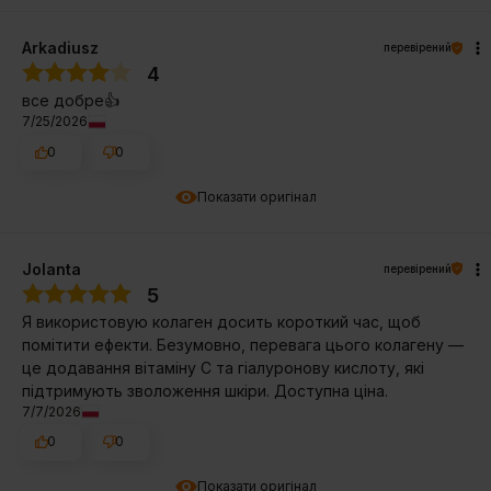
Arkadiusz
перевірений
4
все добре👍️
7/25/2026
0
0
Показати оригінал
Jolanta
перевірений
5
Я використовую колаген досить короткий час, щоб
помітити ефекти. Безумовно, перевага цього колагену —
це додавання вітаміну C та гіалуронову кислоту, які
підтримують зволоження шкіри. Доступна ціна.
7/7/2026
0
0
Показати оригінал