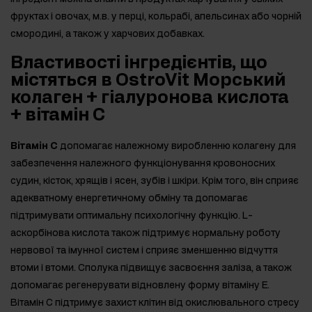
фруктах і овочах, м.в. у перці, кольрабі, апельсинах або чорній
смородині, а також у харчових добавках.
Властивості інгредієнтів, що
містяться в OstroVit Морський
колаген + гіалуронова кислота
+ вітамін С
Вітамін С
допомагає належному виробленню колагену для
забезпечення належного функціонування кровоносних
судин, кісток, хрящів і ясен, зубів і шкіри. Крім того, він сприяє
адекватному енергетичному обміну та допомагає
підтримувати оптимальну психологічну функцію. L-
аскорбінова кислота також підтримує нормальну роботу
нервової та імунної систем і сприяє зменшенню відчуття
втоми і втоми. Сполука підвищує засвоєння заліза, а також
допомагає регенерувати відновлену форму вітаміну Е.
Вітамін С підтримує захист клітин від окислювального стресу