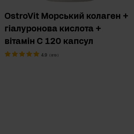
OstroVit Морський колаген +
гіалуронова кислота +
вітамін С 120 капсул
4.9
(
819
)