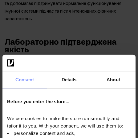
та допомагає підтримувати нормальне функціонування
імунної системи під час та після інтенсивних фізичних
навантажень.
Лабораторно підтверджена
якість
З турботою про здоров'я наших клієнтів, ми регулярно
перевіряємо продукцію в незалежній акредитованій
Consent
Details
About
лабораторії, гарантуючи її найвищу якість і
безпечність.
Before you enter the store...
OstroVit Морський колаген + гіалуронова кислота +
We use cookies to make the store run smoothly and
вітамін С - Microbiological test 07.04.2026
tailor it to you. With your consent, we will use them to:
personalize content and ads,
OstroVit Морський колаген + гіалуронова кислота +