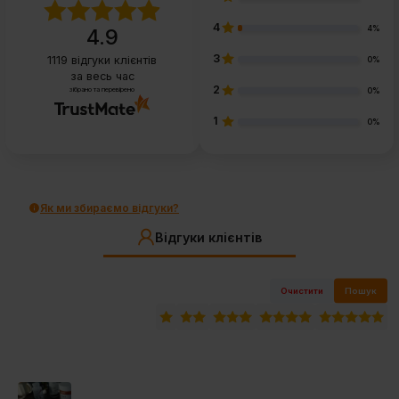
4
4%
4.9
3
1119
відгуки клієнтів
0%
за весь час
2
зібрано та перевірено
0%
1
0%
Як ми збираємо відгуки?
Відгуки клієнтів
Очистити
Пошук