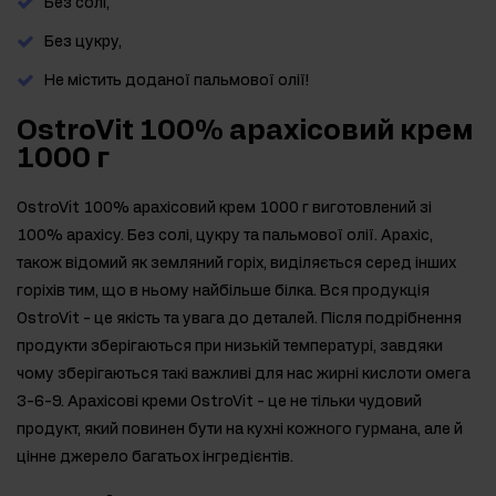
Без солі,
Без цукру,
Не містить доданої пальмової олії!
OstroVit 100% арахісовий крем
1000 г
OstroVit 100% арахісовий крем 1000 г виготовлений зі
100% арахісу. Без солі, цукру та пальмової олії. Арахіс,
також відомий як земляний горіх, виділяється серед інших
горіхів тим, що в ньому найбільше білка. Вся продукція
OstroVit - це якість та увага до деталей. Після подрібнення
продукти зберігаються при низькій температурі, завдяки
чому зберігаються такі важливі для нас жирні кислоти омега
3-6-9. Арахісові креми OstroVit - це не тільки чудовий
продукт, який повинен бути на кухні кожного гурмана, але й
цінне джерело багатьох інгредієнтів.