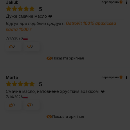
Jakub
перевірений
5
Дуже смачне масло ❤️
Відгук про подібний продукт:
OstroVit 100% арахісова
паста 1000 г
7/17/2026
0
0
Показати оригінал
Marta
перевірений
5
Смачне масло, наповнене хрустким арахісом. ❤️
7/14/2026
0
0
Показати оригінал