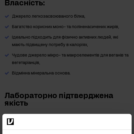
Власність:
Джерело легкозасвоюваного білка,
Багатство корисних моно- та поліненасичених жирів,
Ідеально підходить для фізично активних людей, які
мають підвищену потребу в калоріях,
Чудове джерело мікро- та макроелементів для веганів та
вегетаріанців,
Відмінна мінеральна основа.
Лабораторно підтверджена
якість
З турботою про здоров'я наших клієнтів, ми регулярно
перевіряємо продукцію в незалежній акредитованій
лабораторії, гарантуючи її найвищу якість і