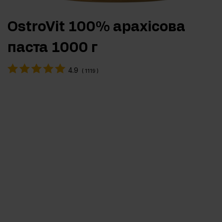
OstroVit 100% арахісова
паста 1000 г
4.9
(
1119
)