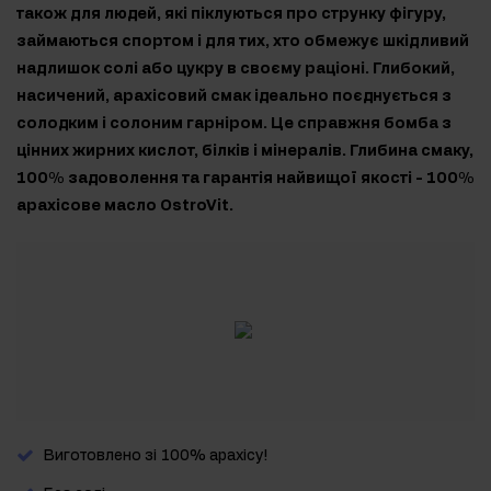
також для людей, які піклуються про струнку фігуру,
займаються спортом і для тих, хто обмежує шкідливий
надлишок солі або цукру в своєму раціоні. Глибокий,
насичений, арахісовий смак ідеально поєднується з
солодким і солоним гарніром. Це справжня бомба з
цінних жирних кислот, білків і мінералів. Глибина смаку,
100% задоволення та гарантія найвищої якості - 100%
арахісове масло OstroVit.
Виготовлено зі 100% арахісу!