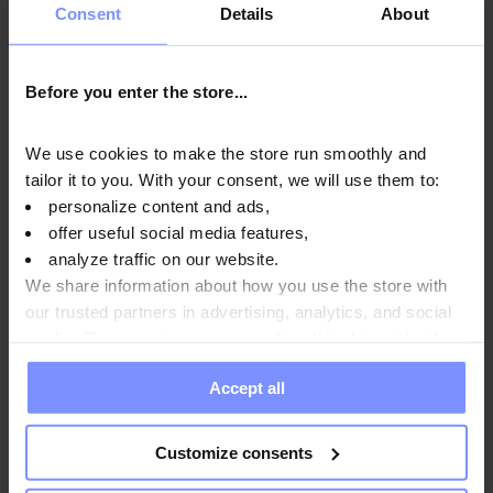
Consent
Details
About
безпечність.
Before you enter the store...
OstroVit 100% арахісовий крем - Мікробіологічні
дослідження 21.02.2026
We use cookies to make the store run smoothly and
tailor it to you. With your consent, we will use them to:
OstroVit 100% арахісовий крем - Дослідження на вміст
personalize content and ads,
важких металів 16.02.2026
offer useful social media features,
OstroVit 100% арахісовий крем - Мікробіологічні
analyze traffic on our website.
дослідження 22.08.2025
We share information about how you use the store with
our trusted partners in advertising, analytics, and social
OstroVit 100% арахісовий крем - Дослідження на вміст
media. These partners may combine this data with other
важких металів 28.02.2024
information you have provided to them or that they have
Accept all
collected when you use their services. Do you agree?
Customize consents
Спосіб використання