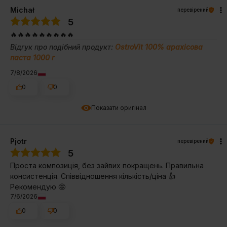
Michał
перевірений
5
🔥🔥🔥🔥🔥🔥🔥🔥🔥
Відгук про подібний продукт:
OstroVit 100% арахісова
паста 1000 г
7/8/2026
0
0
Показати оригінал
Pjotr
перевірений
5
Проста композиція, без зайвих покращень. Правильна
консистенція. Співвідношення кількість/ціна 👍
Рекомендую 🤩
7/6/2026
0
0