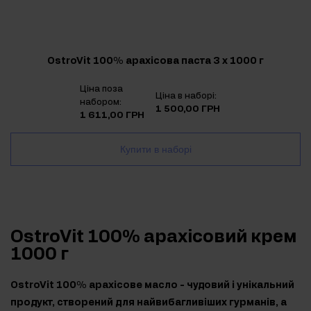
OstroVit 100% арахісова паста 3 х 1000 г
Ціна поза
Ціна в наборі:
набором:
1 500,00 ГРН
1 611,00 ГРН
Купити в наборі
OstroVit 100% арахісовий крем
1000 г
OstroVit 100% арахісове масло - чудовий і унікальний
продукт, створений для найвибагливіших гурманів, а