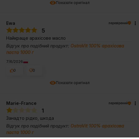
Показати оригінал
Ewa
перевірений
5
Найкраще арахісове масло
Відгук про подібний продукт:
OstroVit 100% арахісова
паста 1000 г
7/6/2026
0
0
Показати оригінал
Marie-France
перевірений
1
Занадто рідко, шкода
Відгук про подібний продукт:
OstroVit 100% арахісова
паста 1000 г