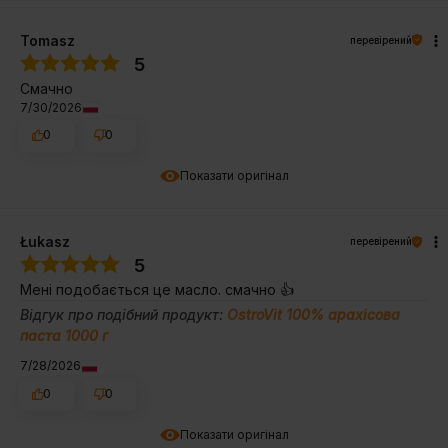
Tomasz
перевірений
5
Смачно
7/30/2026
0
0
Показати оригінал
Łukasz
перевірений
5
Мені подобається це масло. смачно 👍️
Відгук про подібний продукт:
OstroVit 100% арахісова
паста 1000 г
7/28/2026
0
0
Показати оригінал