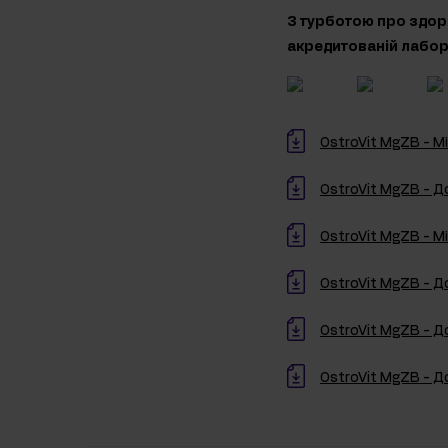
З турботою про здоро
акредитованій лабора
OstroVit MgZB - М
OstroVit MgZB - Д
OstroVit MgZB - М
OstroVit MgZB - Д
OstroVit MgZB - Д
OstroVit MgZB - Д