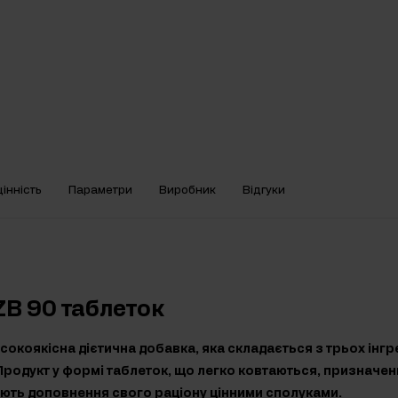
інність
Параметри
Виробник
Відгуки
ZB 90 таблеток
сокоякісна дієтична добавка, яка складається з трьох інгре
. Продукт у формі таблеток, що легко ковтаються, призначе
ують доповнення свого раціону цінними сполуками.