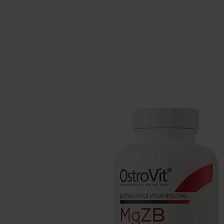
Препарати для сну
Вуглеводи
Здоров'я
Бустери горм
Вітаміни для веганів