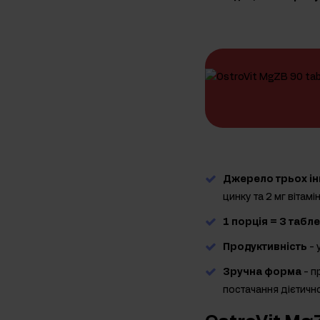
Джерело трьох ін
цинку та 2 мг вітамі
1 порція = 3 табле
Продуктивність
- 
Зручна форма
- п
постачання дієтичн