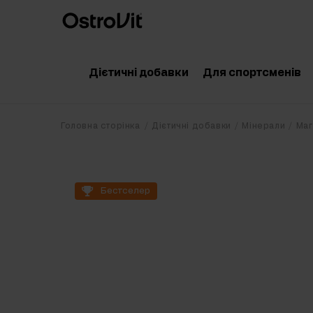
Дієтичні добавки
Для спортсменів
Адаптогени
Аксесуари
Головна сторінка
Дієтичні добавки
Мінерали
Маг
Вітаміни
Амінокислоти
Мінерали
Креатин
Бестселер
Корисні жири
Протеїн
Дієта
Передтренува
Очищення організму
Післятрениру
Вітаміни для суглобів
Добавки для 