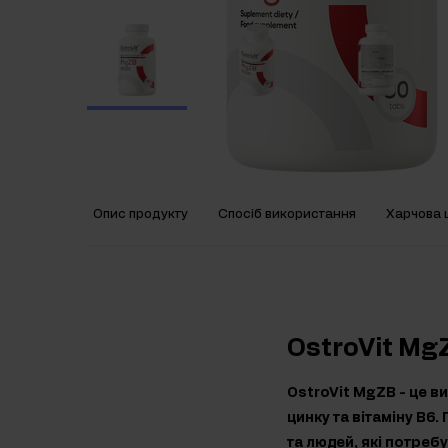
Опис продукту
Спосіб використання
Харчова ц
OstroVit Mg
OstroVit MgZB - це ви
цинку та вітаміну B6
та людей, які потреб