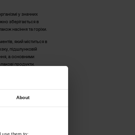
рганізмі у значних
ажно зберігається в
акож насіння та горіхи.
ентів, який міститься в
озку, підшлунковій
ання, а основними
злакові продукти.
кий повинен надходити в
 основному міститься в
About
Vit MgZB
й баланс. Крім того,
го енергетичного
істок і зубів. Крім
l use them to: