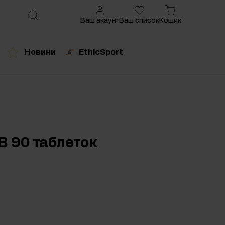
Ваш акаунт
Ваш список
Кошик
Новини
EthicSport
ований продукт
B 90 таблеток