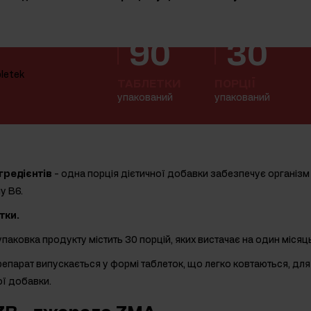
90
30
ТАБЛЕТКИ
ПОРЦІЇ
упакований
упакований
гредієнтів
- одна порція дієтичної добавки забезпечує організм 
ну В6.
тки.
упаковка продукту містить 30 порцій, яких вистачає на один міся
репарат випускається у формі таблеток, що легко ковтаються, дл
ої добавки.