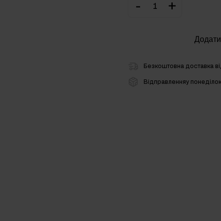
-
+
Додати
онів
Безкоштовна доставка ві
Відправленняу понеділо