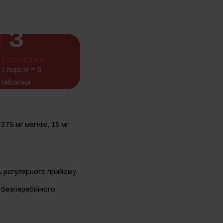
3
ТАБЛЕТКИ
1 порція = 3
таблетки
375 мг магнію, 15 мг
ць регулярного прийому.
я безперебійного