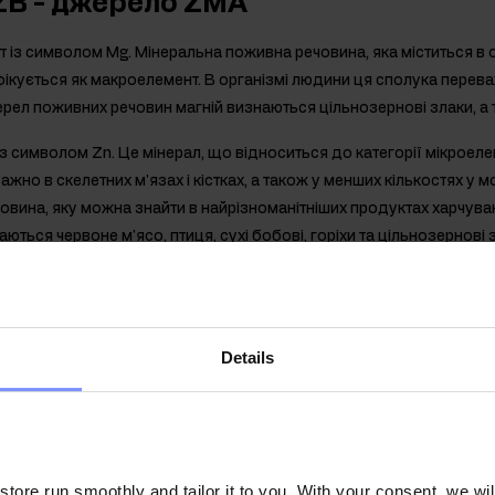
ZB - джерело ZMA
т із символом Mg. Мінеральна поживна речовина, яка міститься в о
ифікується як макроелемент. В організмі людини ця сполука перев
жерел поживних речовин магній визнаються цільнозернові злаки, а т
із символом Zn. Це мінерал, що відноситься до категорії мікроелем
жно в скелетних м'язах і кістках, а також у менших кількостях у м
речовина, яку можна знайти в найрізноманітніших продуктах харчув
ться червоне м'ясо, птиця, сухі бобові, горіхи та цільнозернові 
- водорозчинний компонент, що належить до вітамінів групи В, я
ьки організм не здатний синтезувати його самостійно. З'єднання в
х продуктах, а також у субпродуктах і сухих бобових.
Details
інгредієнтів, що містяться в Ostro
ю відчуття втоми і втоми та допомагає підтримувати електролітни
функціонування нервової системи та сприяє підтримці нормально
дтримує належну роботу м'язів і допомагає підтримувати здоров'я к
ore run smoothly and tailor it to you. With your consent, we wil