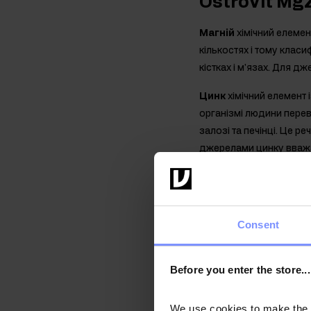
OstroVit Mg
Магній
хімічний елемен
кількостях і тому клас
кістках і м'язах. Для д
Цинк
хімічний елемент 
організмі людини перева
залозі та печінці. Це 
джерелами цинку вважаю
Вітамін В6
піридоксин 
організм ззовні, оскіл
цільнозернових зернови
Consent
Властивості 
Before you enter the store...
Магній
сприяє зменшенн
він підтримує належне 
обміну. Магній також пі
We use cookies to make the st