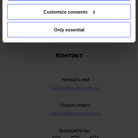
Я даю згоду на обробку даних відповідно до
Політика
конфіденційності
Customize consents
Only essential
Контакт
Напишіть нам
sales@ostrovit.ua
Подати скаргу
claims@ostrovit.ua
Відвідайте нас: