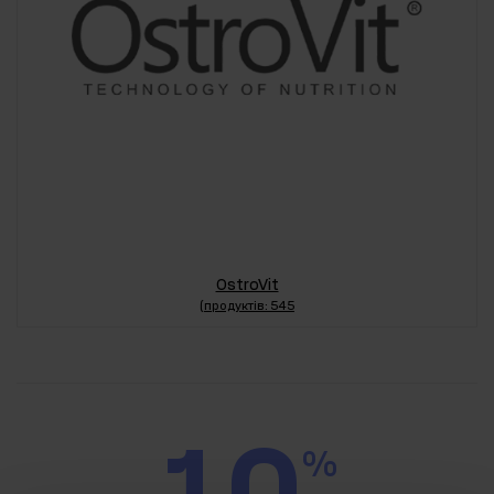
OstroVit
(продуктів: 545
10
%