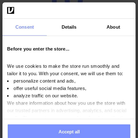
ЗНИЖКИ
Consent
Details
About
ПІДТРИМУЙТЕ ФОРМУ І ЗАОЩАДЖУЙТЕ!
Підпишіться на розсилку - отримайте код на знижку
10% та будьте першими в курсі унікальних
Before you enter the store...
пропозицій!
* Одноразовий купон. Знижка не сумується з іншими акціями та
We use cookies to make the store run smoothly and
наборами. Діє тільки на продукцію OstroVit та EthicSport.
tailor it to you. With your consent, we will use them to:
personalize content and ads,
Введіть e-mail адресу
offer useful social media features,
analyze traffic on our website.
We share information about how you use the store with
Підписатися
our trusted partners in advertising, analytics, and social
media. These partners may combine this data with other
Відписатися
information you have provided to them or that they have
Accept all
collected when you use their services. Do you agree?