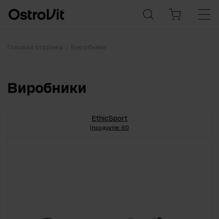
Головна сторінка
Виробники
Виробники
EthicSport
(продуктів: 60