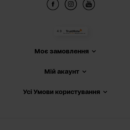
4.9
На основі
69 862
відгуків
за весь час
Моє замовлення
Мій акаунт
Усі Умови користування