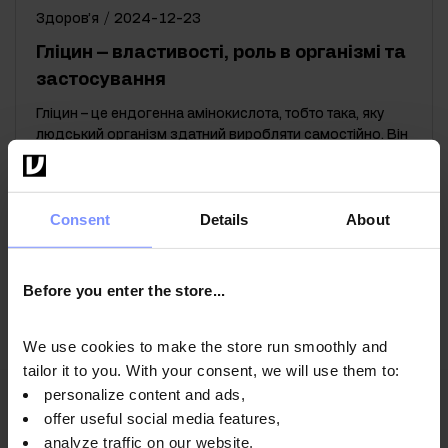
Здоров’я
/
2024-12-23
Гліцин – властивості, роль в організмі та
застосування
Гліцин – це ендогенна амінокислота, тобто така, яку
людський організм здатний виробляти самостійно. Він
може виконувати функцію нейромедіатора, а також
брати участь у синтезі колагену, креатину та гему.
Consent
Details
About
Before you enter the store...
1
Nawigacja
strony
We use cookies to make the store run smoothly and
tailor it to you. With your consent, we will use them to:
personalize content and ads,
offer useful social media features,
Контакт
analyze traffic on our website.