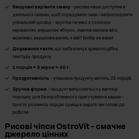
Вишукані варіанти смаку
- рисова каша доступна в
декількох смаках, щоб порадувати смак і запропонувати
унікальний досвід - хрустке печиво з солоною
карамеллю, вершкове яблуко, смачна малина або,
можливо, вершкова ваніль з ківі? Вибір за вами!
Додавання пахти
, що забезпечує кремоподібну
текстуру продукту.
1 порція = 5 мірок = 40 г
.
Продуктивність
- упаковка продукту містить 25 порцій.
Зручна форма
- продукт випускається у вигляді
порошку для безпроблемного приготування кашки -
просто розчиніть порцію суміші в окропі і ви готові до
роботи!
Рисові чіпси OstroVit - смачне
джерело цінних