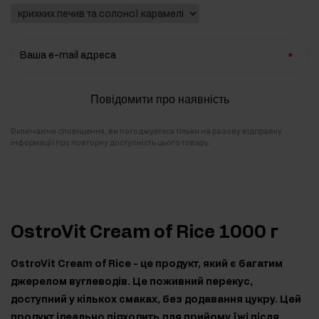
Ваша e-mail адреса
Повідомити про наявність
Включаючи сповіщення, ви погоджуєтеся тільки на разову відправку
інформації про повторну доступність цього товару.
OstroVit Cream of Rice 1000 г
OstroVit Cream of Rice - це продукт, який є багатим
джерелом вуглеводів. Це поживний перекус,
доступний у кількох смаках, без додавання цукру. Цей
продукт ідеально підходить для прийому їжі після