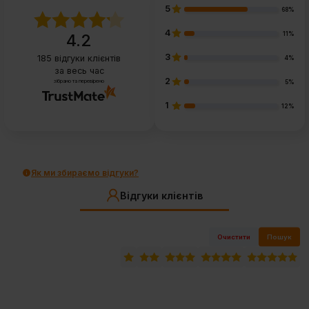
5
68%
4
11%
4.2
3
185
відгуки клієнтів
4%
за весь час
2
зібрано та перевірено
5%
1
12%
Як ми збираємо відгуки?
Відгуки клієнтів
Очистити
Пошук