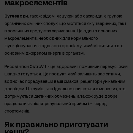
макроелементів
Вуглеводи
, також відомі як цукри або сахариди, є групою
органічних хімічних сполук, що містяться як у тваринних, так і
в рослинних продуктах харчування. Це один з основних
макроелементів, необхідних для нормального
функціонування людського організму, який міститься в.в. є
основним джерелом енергії в організмі.
Рисові чіпси OstroVit - це здоровий і поживний перекус, який
швидко готується. Це продукт, який залишить вас ситими,
водночас порадувавши ваші смакові рецептори унікальним
досвідом. Це суміш, яка ідеально впишеться в меню тих, хто
дотримується дієтичних обмежень, а також буде добре
працювати як післятренувальний прийом їжі серед
спортсменів.
Як правильно приготувати
кашу?