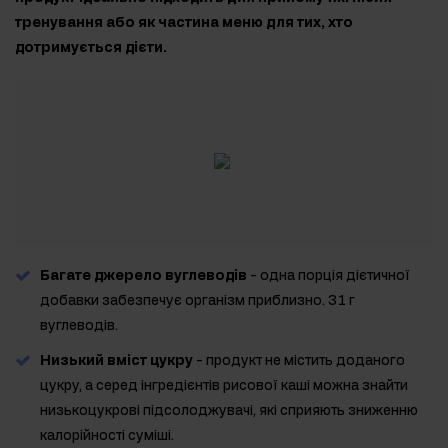
тренування або як частина меню для тих, хто
дотримується дієти.
Багате джерело вуглеводів
- одна порція дієтичної
добавки забезпечує організм приблизно. 31 г
вуглеводів.
Низький вміст цукру
- продукт не містить доданого
цукру, а серед інгредієнтів рисової каші можна знайти
низькоцукрові підсолоджувачі, які сприяють зниженню
калорійності суміші.