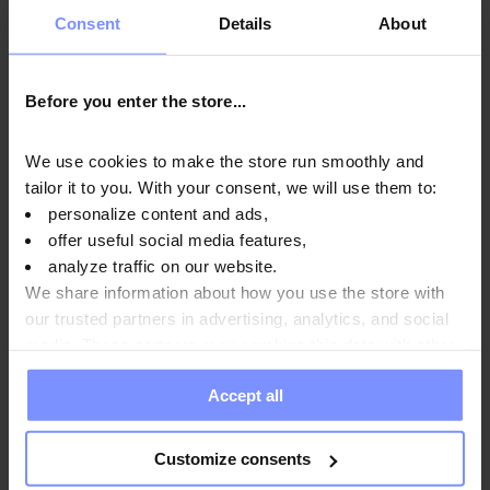
лабораторії, гарантуючи її найвищу якість і
Consent
Details
About
безпечність.
Before you enter the store...
OstroVit Cream of rice - Мікробіологічні дослідження
We use cookies to make the store run smoothly and
18.05.2026
tailor it to you. With your consent, we will use them to:
OstroVit Cream of rice - Дослідження на вміст важких
personalize content and ads,
металів 18.05.2026
offer useful social media features,
analyze traffic on our website.
OstroVit Cream of rice - Мікробіологічні дослідження
We share information about how you use the store with
02.12.2025
our trusted partners in advertising, analytics, and social
OstroVit Cream of rice - Дослідження на вміст важких
media. These partners may combine this data with other
металів 22.02.2024
information you have provided to them or that they have
Accept all
collected when you use their services. Do you agree?
Customize consents
Спосіб використання