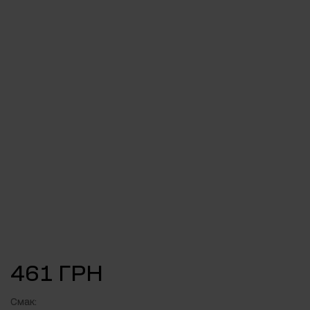
461 ГРН
Смак: