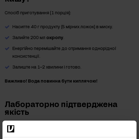
Спосіб приготування (1 порція):
Насипте 40 г продукту (5 мірних ложок) в миску.
Залийте 200 мл
окропу
.
Енергійно перемішайте до отримання однорідної
консистенції.
Залиште на 1–2 хвилини і готово.
Важливо! Вода повинна бути киплячою!
Лабораторно підтверджена
якість
З турботою про здоров'я наших клієнтів, ми регулярно
перевіряємо продукцію в незалежній акредитованій