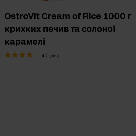
OstroVit Cream of Rice 1000 г
крихких печив та солоної
карамелі
4.2
(
185
)