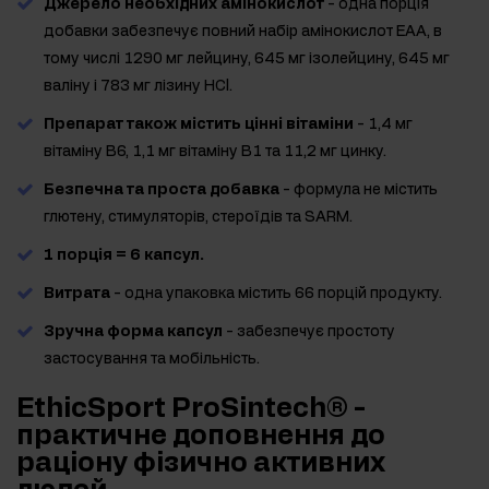
Джерело необхідних амінокислот
- одна порція
добавки забезпечує повний набір амінокислот EAA, в
тому числі 1290 мг лейцину, 645 мг ізолейцину, 645 мг
валіну і 783 мг лізину HCl.
Препарат також містить цінні вітаміни
- 1,4 мг
вітаміну B6, 1,1 мг вітаміну B1 та 11,2 мг цинку.
Безпечна та проста добавка
- формула не містить
глютену, стимуляторів, стероїдів та SARM.
1 порція = 6 капсул.
Витрата
- одна упаковка містить 66 порцій продукту.
Зручна форма капсул
- забезпечує простоту
застосування та мобільність.
EthicSport ProSintech® -
практичне доповнення до
раціону фізично активних