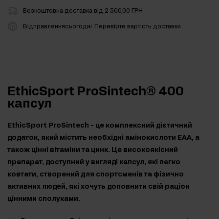
Безкоштовна доставка від 2 500,00 ГРН
Відправленнясьогодні
Перевірте вартість доставки
EthicSport ProSintech® 400
капсул
EthicSport ProSintech - це комплексний дієтичний
додаток, який містить необхідні амінокислоти EAA, а
також цінні вітаміни та цинк. Це високоякісний
препарат, доступний у вигляді капсул, які легко
ковтати, створений для спортсменів та фізично
активних людей, які хочуть доповнити свій раціон
цінними сполуками.