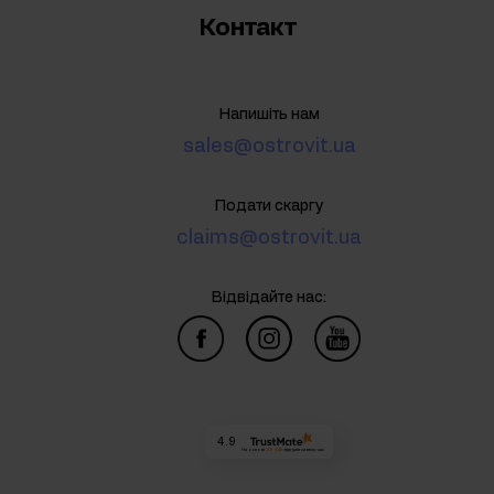
Контакт
Напишіть нам
sales@ostrovit.ua
Подати скаргу
claims@ostrovit.ua
Відвідайте нас:
4.9
На основі
69 848
відгуків
за весь час