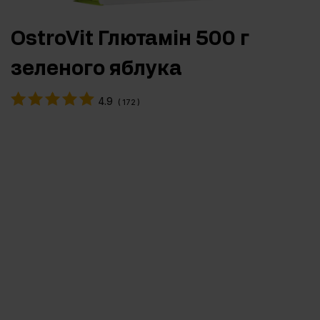
OstroVit Глютамін 500 г
зеленого яблука
4.9
(
172
)