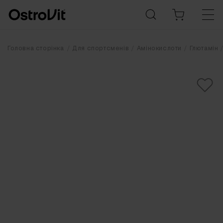
Головна сторінка
Для спортсменів
Амінокислоти
Глютамін