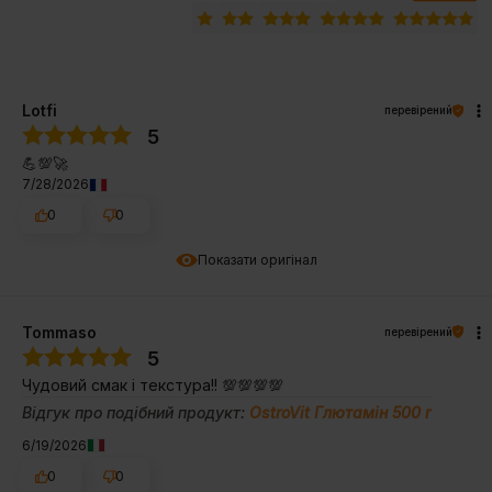
Lotfi
перевірений
5
💪💯🚀
7/28/2026
0
0
Показати оригінал
Tommaso
перевірений
5
Чудовий смак і текстура!! 💯💯💯💯
Відгук про подібний продукт:
OstroVit Глютамін 500 г
6/19/2026
0
0