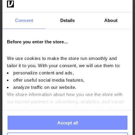
Consent
Details
About
Спосіб використання
Before you enter the store...
Харчова цінність
We use cookies to make the store run smoothly and
tailor it to you. With your consent, we will use them to:
personalize content and ads,
Параметри
offer useful social media features,
analyze traffic on our website.
We share information about how you use the store with
Виробник
our trusted partners in advertising, analytics, and social
media. These partners may combine this data with other
information you have provided to them or that they have
Accept all
collected when you use their services. Do you agree?
Питання та відповіді