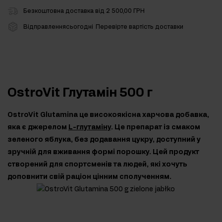
Безкоштовна доставка від 2 500,00 ГРН
Відправленнясьогодні
Перевірте вартість доставки
OstroVit Глутамін 500 г
OstroVit Glutamina це високоякісна харчова добавка,
яка є джерелом
L-глутаміну
. Це препарат із смаком
зеленого яблука, без додавання цукру, доступний у
зручній для вживання формі порошку. Цей продукт
створений для спортсменів та людей, які хочуть
доповнити свій раціон цінним сполученням.
500
100
1