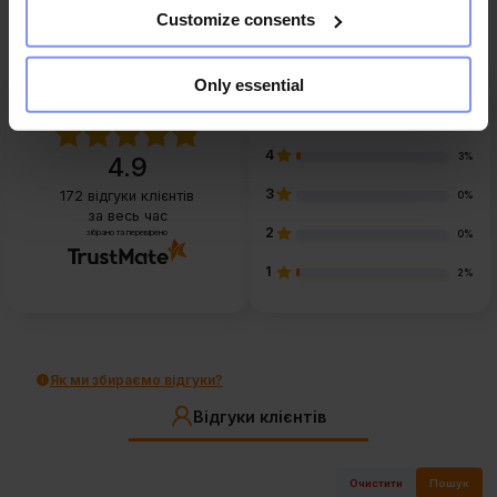
Customize consents
Only essential
5
94%
4
3%
4.9
3
172
відгуки клієнтів
0%
за весь час
2
зібрано та перевірено
0%
1
2%
Як ми збираємо відгуки?
Відгуки клієнтів
Очистити
Пошук