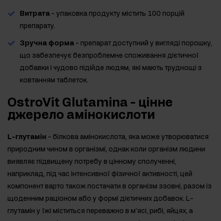
Витрата
- упаковка продукту містить 100 порцій
препарату.
Зручна форма
- препарат доступний у вигляді порошку,
що забезпечує безпроблемне споживання дієтичної
добавки і чудово підійде людям, які мають труднощі з
ковтанням таблеток.
OstroVit Glutamina - цінне
джерело амінокислоти
L-глутамін
- білкова амінокислота, яка може утворюватися
природним чином в організмі, однак коли організм людини
виявляє підвищену потребу в цінному сполученні,
наприклад, під час інтенсивної фізичної активності, цей
компонент варто також постачати в організм ззовні, разом із
щоденним раціоном або у формі дієтичних добавок. L-
глутамін у їжі міститься переважно в м'ясі, рибі, яйцях, а