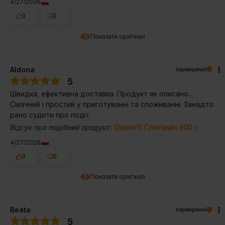
4/27/2026
0
0
Показати оригінал
Aldona
перевірений
5
Швидка, ефективна доставка. Продукт як описано...
Смачний і простий у приготуванні та споживанні. Занадто
рано судити про події.
Відгук про подібний продукт:
OstroVit Глютамін 500 г
4/27/2026
0
0
Показати оригінал
Beata
перевірений
5