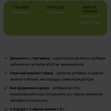
ГРАМІВ
ПОРЦІЙ
МІРНА
ЛОЖКА
в упаковці
в упаковці
1 порція = 1
мірна ложка
Джерело L-глутаміну
- одна порція дієтичної добавки
забезпечує організм 4500 мг амінокислоти.
Смачний варіант смаку
- дієтична добавка зі смаком
зеленого яблука, яка порадує смакові рецептори.
Без додавання цукру
- добавка містить
низькокалорійні підсолоджувачі, що сприяє зниженню
калорійності продукту.
1 порція = 1 мірна ложка = 5 г
.