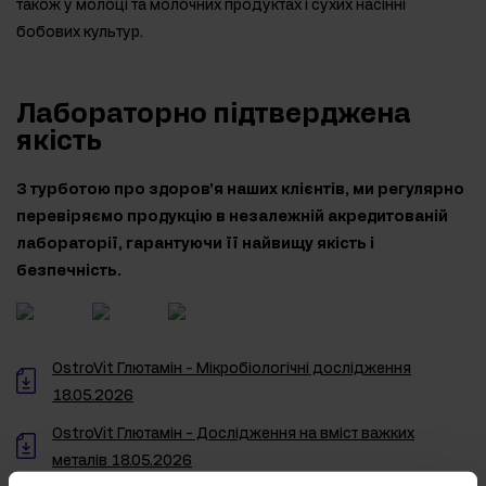
також у молоці та молочних продуктах і сухих насінні
бобових культур.
Лабораторно підтверджена
якість
З турботою про здоров'я наших клієнтів, ми регулярно
перевіряємо продукцію в незалежній акредитованій
лабораторії, гарантуючи її найвищу якість і
безпечність.
OstroVit Глютамін - Мікробіологічні дослідження
18.05.2026
OstroVit Глютамін - Дослідження на вміст важких
металів 18.05.2026