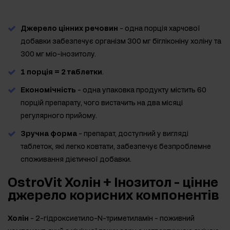
Джерело цінних речовин
- одна порція харчової
добавки забезпечує організм 300 мг бігліконіну холіну та
300 мг міо-інозитолу.
1 порція = 2 таблетки
.
Економічність
- одна упаковка продукту містить 60
порцій препарату, чого вистачить на два місяці
регулярного прийому.
Зручна форма
- препарат, доступний у вигляді
таблеток, які легко ковтати, забезпечує безпроблемне
споживання дієтичної добавки.
OstroVit Холін + Інозитол - цінне
джерело корисних компонентів
Холін
- 2-гідроксиетило-N-триметиламін - поживний