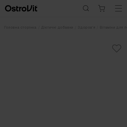
Головна сторінка
Дієтичні добавки
Здоров'я
Вітаміни для п