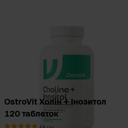
OstroVit Холін + Інозитол
120 таблеток
4.9
(
13
)