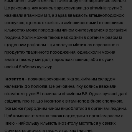
компонент, який з хімічної точки зору є четвертинною аміною.
Це речовина, яку колись зараховували до вітамінів групи В,
називали вітаміном В4, а зараз вважають вітаміноподібною
сполукою, що має схожість з амінокислотами і в невеликих
кількостях може природним чином синтезуватися в організмі
людини. Холін можна також надходити в організм разом із
щоденним раціоном - ця сполука міститься переважно в
продуктах тваринного походження, однак холін можна
знайти також у мигдалі, паростках пшениці або в сухих
насінні бобових культур.
Інозитол
- поживна речовина, яка за хімічним складом
належить до поліолів. Це речовина, яку колись вважали
вітаміном групи В і називали вітаміном В8. Однак сучасні дані
свідчать про те, що інозитол є вітаміноподібною сполукою,
яка може природним чином вироблятися в організмі людини.
Цей компонент можна також надходити в організм разом з
їжею - найбільшу кількість інозитолу міститься у свіжих
фруктах та овочах, а також у горіхах і насінні.