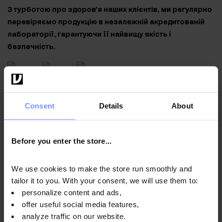
З турботою про здоров'я наших клієнтів, ми регулярно
перевіряємо продукцію в незалежній акредитованій
лабораторії, гарантуючи її найвищу якість і
безпечність.
OstroVit Холін + Інозитол 300 мг - Мікробіологічні
дослідження 08.04.2026
Consent
Details
About
OstroVit Холін + Інозитол 300 мг - Дослідження на вміст
важких металів 02.04.2026
Before you enter the store...
We use cookies to make the store run smoothly and
tailor it to you. With your consent, we will use them to:
Спосіб використання
personalize content and ads,
offer useful social media features,
analyze traffic on our website.