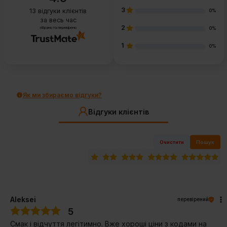
3
13
відгуки клієнтів
0%
за весь час
2
зібрано та перевірено
0%
1
0%
Як ми збираємо відгуки?
Відгуки клієнтів
Очистити
Пошук
Aleksei
перевірений
5
Смак і відчуття легітимно. Вже хороші ціни з кодами на