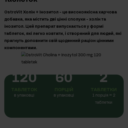
OstroVit Холін + Інозитол - це високоякісна харчова
добавка, яка містить дві цінні сполуки - холін та
інозитол. Цей препарат випускається у формі
таблеток, які легко ковтати, і створений для людей, які
прагнуть доповнити свій щоденний раціон цінними
компонентами.
120
60
2
ТАБЛЕТОК
ПОРЦІЙ
ТАБЛЕТКИ
в упаковці
в упаковці
1 порція = 2
таблетки