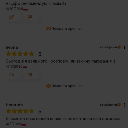
Я щиро рекомендую її всім 👍️
4/20/2026
0
0
Показати оригінал
Iwona
перевірений
5
Сьогодні я взяв його і розповім, як закінчу пакування :)
4/13/2026
0
0
Показати оригінал
Heinrich
перевірений
5
Я помітив позитивний вплив інгредієнтів на свій організм.
4/7/2026