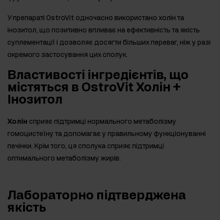
У препараті OstroVit одночасно використано холін та
інозитол, що позитивно впливає на ефективність та якість
суплементації і дозволяє досягти більших переваг, ніж у разі
окремого застосування цих сполук.
Властивості інгредієнтів, що
містяться в OstroVit Холін +
Інозитол
Холін
сприяє підтримці нормального метаболізму
гомоцистеїну та допомагає у правильному функціонуванні
печінки. Крім того, ця сполука сприяє підтримці
оптимального метаболізму жирів.
Лабораторно підтверджена
якість