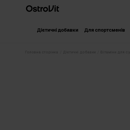
Дієтичні добавки
Для спортсменів
Адаптогени
Аксесуари
Головна сторінка
Дієтичні добавки
Вітаміни для с
Вітаміни
Амінокислоти
Мінерали
Креатин
Корисні жири
Протеїн
Дієта
Передтренува
Очищення організму
Післятрениру
Вітаміни для суглобів
Добавки для 