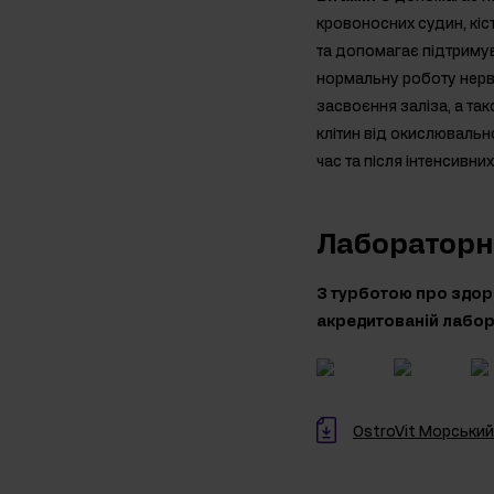
кровоносних судин, кіст
та допомагає підтримув
нормальну роботу нерво
засвоєння заліза, а та
клітин від окислювальн
час та після інтенсивни
Лабораторно
З турботою про здоро
акредитованій лабора
OstroVit Морський