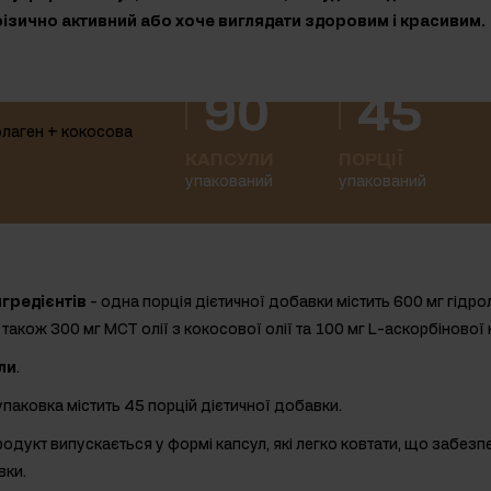
 фізично активний або хоче виглядати здоровим і красивим.
90
45
КАПСУЛИ
ПОРЦІЇ
упакований
упакований
гредієнтів
- одна порція дієтичної добавки містить 600 мг гідро
 також 300 мг MCT олії з кокосової олії та 100 мг L-аскорбінової 
ли
.
упаковка містить 45 порцій дієтичної добавки.
родукт випускається у формі капсул, які легко ковтати, що забез
ки.