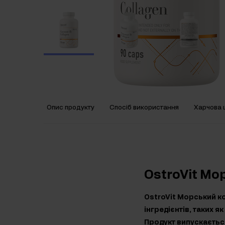
Опис продукту
Спосіб використання
Харчова ц
OstroVit Мо
OstroVit Морський ко
інгредієнтів, таких я
Продукт випускається