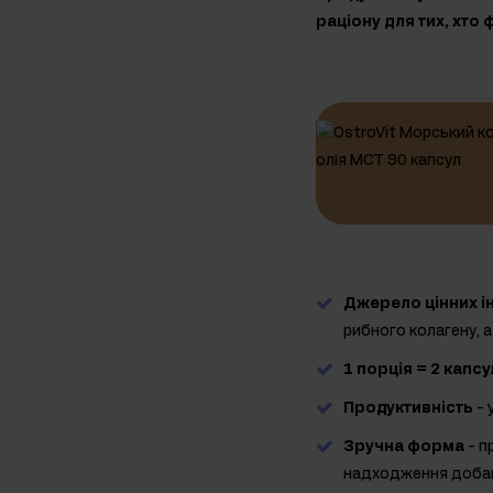
раціону для тих, хто
Джерело цінних ін
рибного колагену, а
1 порція = 2 капсу
Продуктивність
- 
Зручна форма
- п
надходження добав