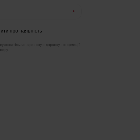
ити про наявність
уєтеся тільки на разову відправку інформації
вару.