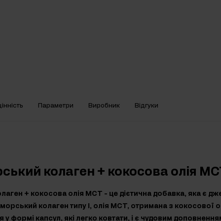
інність
Параметри
Виробник
Відгуки
рський колаген + кокосова олія MC
лаген + кокосова олія MCT - це дієтична добавка, яка є д
к морський колаген типу I, олія MCT, отримана з кокосової олі
 у формі капсул, які легко ковтати, і є чудовим доповненн