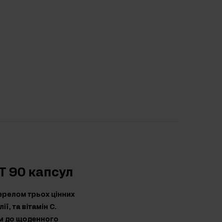
T 90 капсул
жерелом трьох цінних
ї, та вітамін С.
ям до щоденного