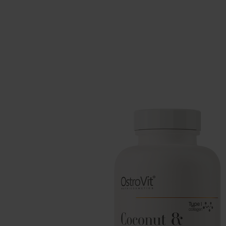
Препарати для сну
Вуглеводи
Здоров'я
Бустери горм
Вітаміни для веганів