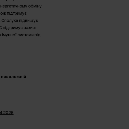
у енергетичному обміну
кож підтримує
и. Сполука підвищує
С підтримує захист
 імунної системи під
в незалежній
04.2025