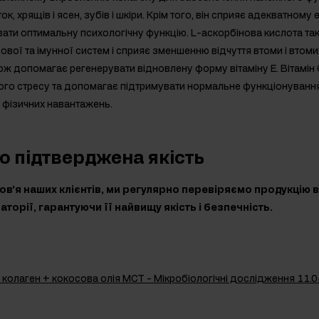
ок, хрящів і ясен, зубів і шкіри. Крім того, він сприяє адекватном
ати оптимальну психологічну функцію. L-аскорбінова кислота та
вої та імунної систем і сприяє зменшенню відчуття втоми і втом
кож допомагає регенерувати відновлену форму вітаміну Е. Вітамін 
ого стресу та допомагає підтримувати нормальне функціонування
х фізичних навантажень.
 підтверджена якість
в'я наших клієнтів, ми регулярно перевіряємо продукцію 
торії, гарантуючи її найвищу якість і безпечність.
 колаген + кокосова олія MCT - Мікробіологічні дослідження 11.