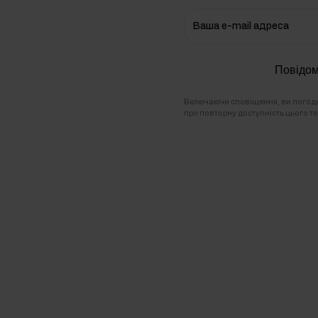
Ваша e-mail адреса
онів
Повідом
Включаючи сповіщення, ви погодж
про повторну доступність цього то