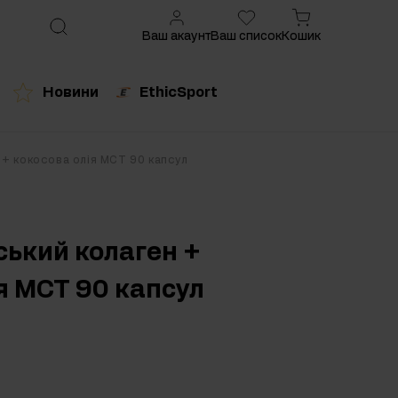
Ваш акаунт
Ваш список
Кошик
Новини
EthicSport
ований продукт
 + кокосова олія MCT 90 капсул
ський колаген +
я MCT 90 капсул