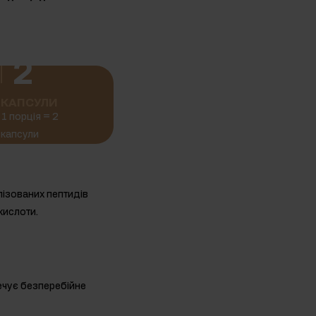
2
КАПСУЛИ
1 порція = 2
капсули
лізованих пептидів
кислоти.
печує безперебійне