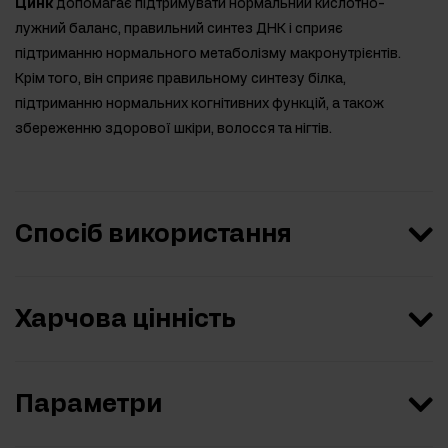
Цинк
допомагає підтримувати нормальний кислотно-
лужний баланс, правильний синтез ДНК і сприяє
підтриманню нормального метаболізму макронутрієнтів.
Крім того, він сприяє правильному синтезу білка,
підтриманню нормальних когнітивних функцій, а також
збереженню здорової шкіри, волосся та нігтів.
Спосіб використання
Харчова цінність
Параметри