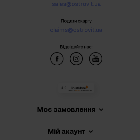
sales@ostrovit.ua
Подати скаргу
claims@ostrovit.ua
Відвідайте нас:
4.9
На основі
69 860
відгуків
за весь час
Моє замовлення
Мій акаунт