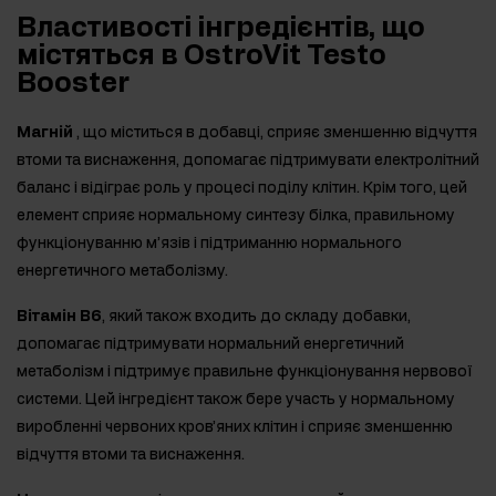
Властивості інгредієнтів, що
містяться в OstroVit Testo
Booster
Магній
, що міститься в добавці, сприяє зменшенню відчуття
втоми та виснаження, допомагає підтримувати електролітний
баланс і відіграє роль у процесі поділу клітин. Крім того, цей
елемент сприяє нормальному синтезу білка, правильному
функціонуванню м’язів і підтриманню нормального
енергетичного метаболізму.
Вітамін B6
, який також входить до складу добавки,
допомагає підтримувати нормальний енергетичний
метаболізм і підтримує правильне функціонування нервової
системи. Цей інгредієнт також бере участь у нормальному
виробленні червоних кров’яних клітин і сприяє зменшенню
відчуття втоми та виснаження.