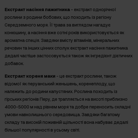
Екстракт насіння пажитника
- екстракт однорічної
рослини з родини бобових, що походить із регіону
Середземного моря. Її трава за виглядом нагадує
конюшину, а насіння вже сотні років використовується як
ароматна спеція. Завдяки вмісту вітамінів, мінеральних
речовин та інших цінних сполук екстракт насіння пажитника
дедалі частіше застосовується також як інгредієнт дієтичних
добавок.
Екстракт кореня маки
- це екстракт рослини, також
відомої як перуанський женьшень, коренеплоду, що
належить до родини капустяних. Рослина походить із
гірських регіонів Перу, де трапляється на висоті приблизно
4000-5000 м над рівнем моря та добре переносить складні
умови навколишнього середовища. Завдяки багатому
складу та високій поживній щільності вона набуває дедалі
більшої популярності в усьому світі.