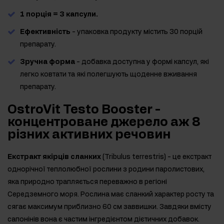
1 порція = 3 капсули.
Ефективність
- упаковка продукту містить 30 порцій
препарату.
Зручна форма
- добавка доступна у формі капсул, які
легко ковтати та які полегшують щоденне вживання
препарату.
OstroVit Testo Booster -
концентроване джерело аж 8
різних активних речовин
Екстракт якірців сланких
(Tribulus terrestris) - це екстракт
однорічної теплолюбної рослини з родини паролистових,
яка природно трапляється переважно в регіоні
Середземного моря. Рослина має сланкий характер росту та
сягає максимум приблизно 60 см заввишки. Завдяки вмісту
сапонінів вона є частим інгредієнтом дієтичних добавок.