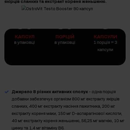
якірців сланких та екстракт кореня женьшеню.
90
30
3
КАПСУЛ
ПОРЦІЙ
КАПСУЛИ
в упаковці
в упаковці
1 порція = 3
капсули
Джерело 8 різних активних сполук
- одна порція
добавки забезпечує організм 800 мг екстракту якірців
сланких, 400 мг екстракту насіння пажитника, 200 мг
екстракту кореня маки, 150 мг D-аспарагінової кислоти,
40 мг екстракту кореня женьшеню, 56,25 мг магнію, 10 мг
цинку та 1,4 мг вітаміну B6.